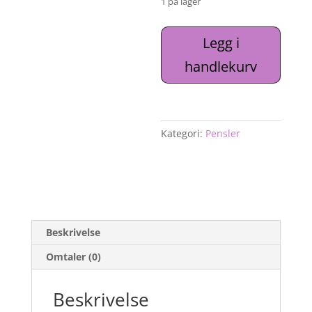
1 på lager
Pensel
Legg i
til
handlekurv
akryl/polygel
No6,
1stk
antall
Kategori:
Pensler
Beskrivelse
Omtaler (0)
Beskrivelse