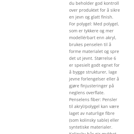
du beholder god kontroll
over produktet for å sikre
en jevn og glatt finish.
For polygel: Med polygel,
som er tykkere og mer
modellérbart enn akryl,
brukes penselen til å
forme materialet og spre
det ut jevnt. Størrelse 6
er spesielt godt egnet for
å bygge strukturer, lage
jevne forlengelser eller å
gjøre finjusteringer på
neglens overflate.
Penselens fiber: Pensler
til akryl/polygel kan være
laget av naturlige fibre
(som kolinsky sable) eller
syntetiske materialer.
Kolinsky-hår gir mykhet