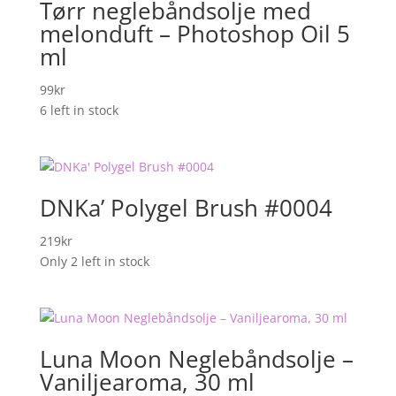
Tørr neglebåndsolje med
melonduft – Photoshop Oil 5
ml
99
kr
6 left in stock
DNKa’ Polygel Brush #0004
219
kr
Only 2 left in stock
Luna Moon Neglebåndsolje –
Vaniljearoma, 30 ml