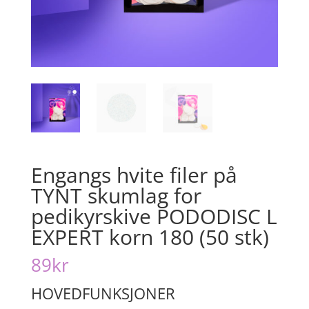
Engangs hvite filer på
TYNT skumlag for
pedikyrskive PODODISC L
EXPERT korn 180 (50 stk)
89
kr
HOVEDFUNKSJONER