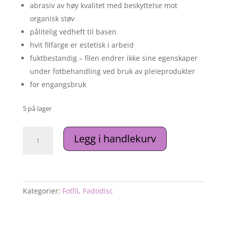
abrasiv av høy kvalitet med beskyttelse mot
organisk støv
pålitelig vedheft til basen
hvit filfarge er estetisk i arbeid
fuktbestandig – filen endrer ikke sine egenskaper
under fotbehandling ved bruk av pleieprodukter
for engangsbruk
5 på lager
Engangs
Legg i handlekurv
hvite
filer
på
TYNT
skumlag
Kategorier:
Fotfil
,
Padodisc
for
pedikyrskive
PODODISC