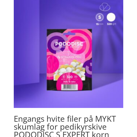
Engangs hvite filer på MYKT
skumlag for pedikyrskive
PODODISC S EXPERT korn