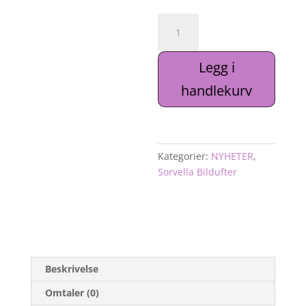
Sorvella
Bildufter
–
Legg i
Pepper
og
handlekurv
Lavendel
(Spicy
&
Lavender)
Kategorier:
NYHETER
,
antall
Sorvella Bildufter
Beskrivelse
Omtaler (0)