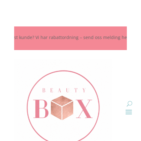
Fast kunde? Vi har rabattordning – send oss melding her, på Instagra