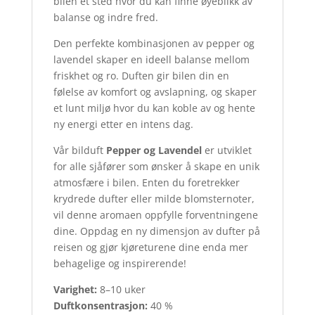
bilen et sted hvor du kan finne øyeblikk av
balanse og indre fred.
Den perfekte kombinasjonen av pepper og
lavendel skaper en ideell balanse mellom
friskhet og ro. Duften gir bilen din en
følelse av komfort og avslapning, og skaper
et lunt miljø hvor du kan koble av og hente
ny energi etter en intens dag.
Vår bilduft
Pepper og Lavendel
er utviklet
for alle sjåfører som ønsker å skape en unik
atmosfære i bilen. Enten du foretrekker
krydrede dufter eller milde blomsternoter,
vil denne aromaen oppfylle forventningene
dine. Oppdag en ny dimensjon av dufter på
reisen og gjør kjøreturene dine enda mer
behagelige og inspirerende!
Varighet:
8–10 uker
Duftkonsentrasjon:
40 %