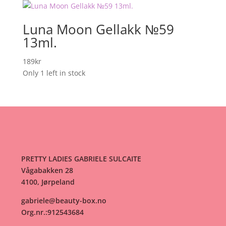
Luna Moon Gellakk №59
13ml.
189
kr
Only 1 left in stock
PRETTY LADIES GABRIELE SULCAITE
Vågabakken 28
4100, Jørpeland
gabriele@beauty-box.no
Org.nr.:912543684