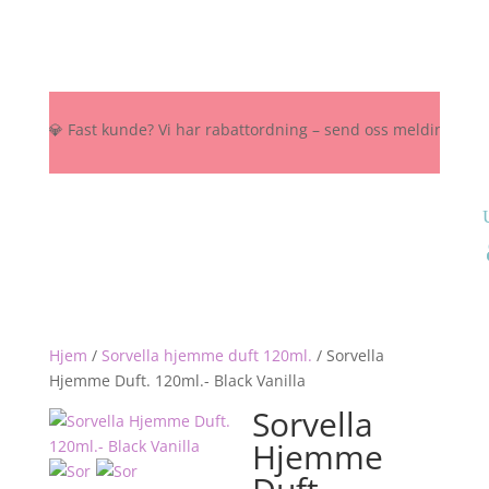
K 💎 Fast kunde? Vi har rabattordning – send oss melding her, på Ins
Hjem
/
Sorvella hjemme duft 120ml.
/
Sorvella
Hjemme Duft. 120ml.- Black Vanilla
Sorvella
Hjemme