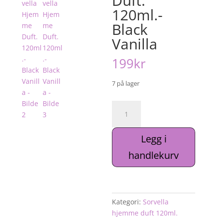
Duft.
120ml.-
Black
Vanilla
199
kr
7 på lager
Sorvella
Hjemme
Duft.
Legg i
120ml.-
Black
handlekurv
Vanilla
antall
Kategori:
Sorvella
hjemme duft 120ml.