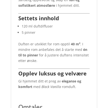
sofistikert atmosfære
i hjemmet ditt.
Settets innhold
120 ml duftdiffuser
5 pinner
Duften er utviklet for rom opptil
40 m²
. I
mindre rom anbefales det å starte med
én
til to pinner
for å justere duftens intensitet
etter ønske.
Opplev luksus og velvære
Gi hjemmet ditt et preg av
eleganse og
komfort
med
Black Vanilla
romduft.
Omtaler