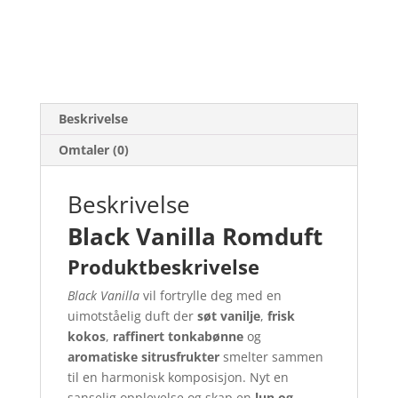
Beskrivelse
Omtaler (0)
Beskrivelse
Black Vanilla Romduft
Produktbeskrivelse
Black Vanilla
vil fortrylle deg med en
uimotståelig duft der
søt vanilje
,
frisk
kokos
,
raffinert tonkabønne
og
aromatiske sitrusfrukter
smelter sammen
til en harmonisk komposisjon. Nyt en
sanselig opplevelse og skap en
lun og