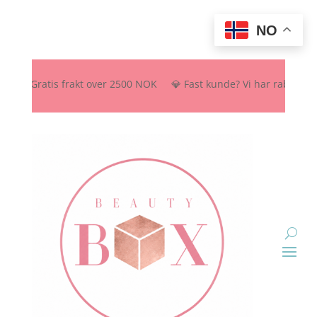
NO
 Gratis frakt over 2500 NOK 💎 Fast kunde? Vi har rabattordning – s