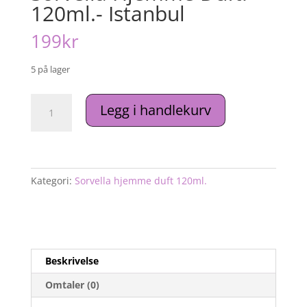
120ml.- Istanbul
199
kr
5 på lager
Sorvella
Legg i handlekurv
Hjemme
Duft.
120ml.-
Istanbul
antall
Kategori:
Sorvella hjemme duft 120ml.
Beskrivelse
Omtaler (0)