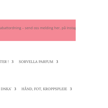
dning – send oss melding her, på Instagram eller Facebook. ✈️ Vi tar
TER !
SORVELLA PARFUM
DNKA’
HÅND, FOT, KROPPSPLEIE