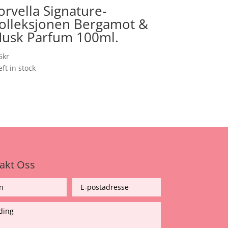
orvella Signature-
olleksjonen Bergamot &
usk Parfum 100ml.
5
kr
eft in stock
akt Oss