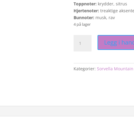
Toppnoter:
krydder, sitrus
Hjertenoter:
treaktige aksenter
Bunnoter:
musk, rav
4 på lager
Sorvella
Legg i han
Mountain
Kolleksjonen
-
Whitney
Kategorier:
Sorvella Mountain 
Eau
De
Parfum-
50
ML
antall