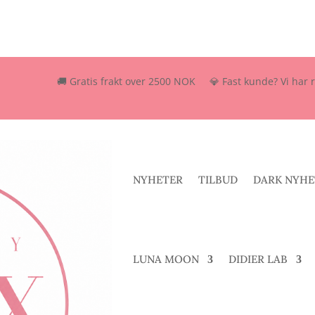
🚚 Gratis frakt over 2500 NOK 💎 Fast kunde? Vi har rabattor
NYHETER
TILBUD
DARK NYHE
LUNA MOON
DIDIER LAB