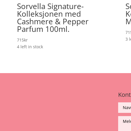
Sorvella Signature-
S
Kolleksjonen med
K
Cashmere & Pepper
M
Parfum 100ml.
71
3 l
715
kr
4 left in stock
Kont