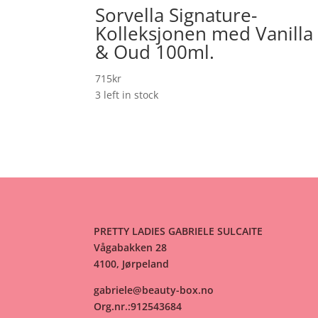
Sorvella Signature-
Kolleksjonen med Vanilla
& Oud 100ml.
715
kr
3 left in stock
PRETTY LADIES GABRIELE SULCAITE
Vågabakken 28
4100, Jørpeland
gabriele@beauty-box.no
Org.nr.:912543684