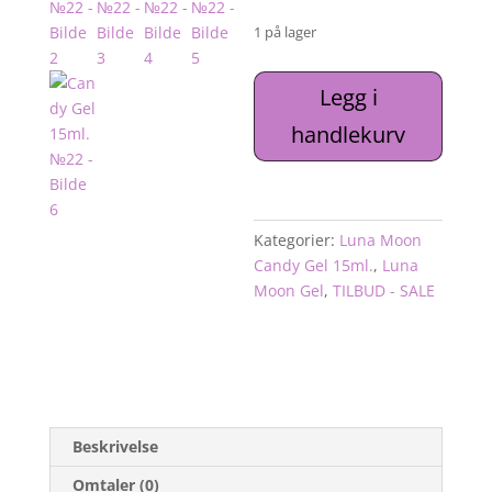
pris
pris
var:
er:
1 på lager
269kr.
188k
Candy
Legg i
Gel
handlekurv
15ml.
№22
antall
Kategorier:
Luna Moon
Candy Gel 15ml.
,
Luna
Moon Gel
,
TILBUD - SALE
Beskrivelse
Omtaler (0)