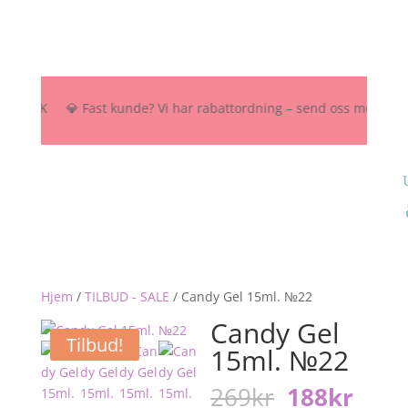
 NOK 💎 Fast kunde? Vi har rabattordning – send oss melding her, på 
Hjem
/
TILBUD - SALE
/
Candy Gel 15ml. №22
Candy Gel
Tilbud!
15ml. №22
Opprinneli
Nåv
269
kr
188
kr