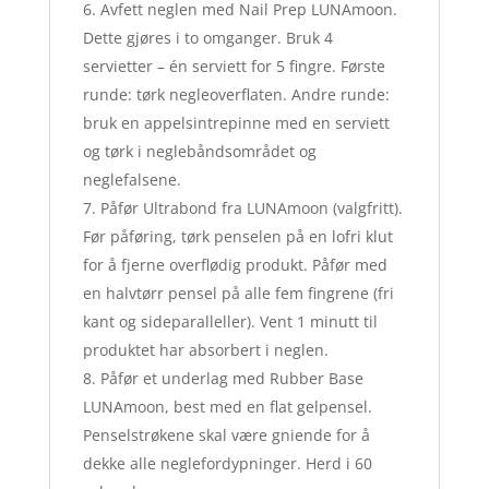
Avfett neglen med Nail Prep LUNAmoon.
Dette gjøres i to omganger. Bruk 4
servietter – én serviett for 5 fingre. Første
runde: tørk negleoverflaten. Andre runde:
bruk en appelsintrepinne med en serviett
og tørk i neglebåndsområdet og
neglefalsene.
Påfør Ultrabond fra LUNAmoon (valgfritt).
Før påføring, tørk penselen på en lofri klut
for å fjerne overflødig produkt. Påfør med
en halvtørr pensel på alle fem fingrene (fri
kant og sideparalleller). Vent 1 minutt til
produktet har absorbert i neglen.
Påfør et underlag med Rubber Base
LUNAmoon, best med en flat gelpensel.
Penselstrøkene skal være gniende for å
dekke alle neglefordypninger. Herd i 60