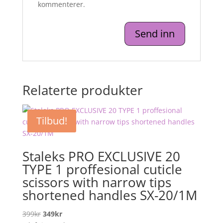
kommenterer.
Relaterte produkter
Tilbud!
Staleks PRO EXCLUSIVE 20
TYPE 1 proffesional cuticle
scissors with narrow tips
shortened handles SX-20/1M
Opprinnelig
Nåværende
399
kr
349
kr