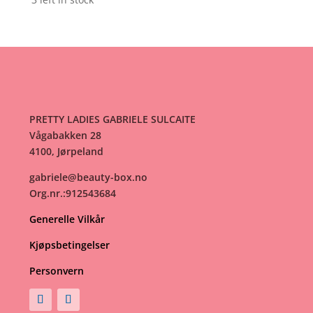
var:
er:
1039kr.
499kr.
PRETTY LADIES GABRIELE SULCAITE
Vågabakken 28
4100, Jørpeland
gabriele@beauty-box.no
Org.nr.:912543684
Generelle Vilkår
Kjøpsbetingelser
Personvern