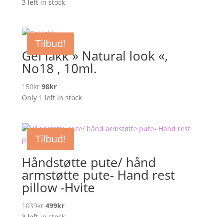
pris
pris
3 left in stock
var:
er:
399kr.
349kr.
Tilbud!
Gel lakk » Natural look «,
No18 , 10ml.
Opprinnelig
Nåværende
150
kr
98
kr
pris
pris
Only 1 left in stock
var:
er:
150kr.
98kr.
Tilbud!
Håndstøtte pute/ hånd
armstøtte pute- Hand rest
pillow -Hvite
Opprinnelig
Nåværende
1039
kr
499
kr
pris
pris
3 left in stock