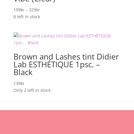
Prisområde:
199
kr
–
329
kr
199kr
8 left in stock
til
329kr
Brown and Lashes tint Didier
Lab ESTHÉTIQUE 1psc. –
Black
139
kr
Only 2 left in stock