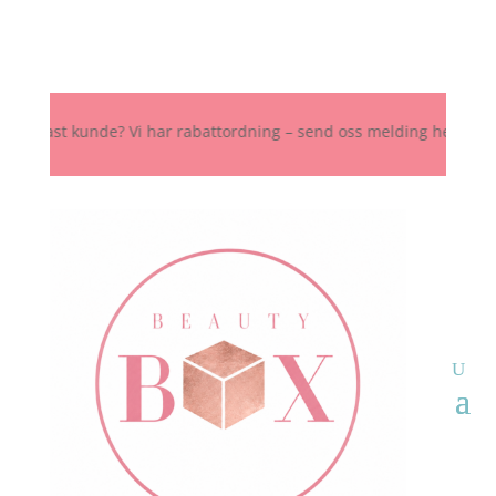
ast kunde? Vi har rabattordning – send oss melding her, på Instagram