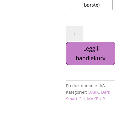
børste)
Dark
Smart
Gel
Legg i
09
antall
handlekurv
Produktnummer:
I/A
Kategorier:
DARK
,
Dark
Smart Gel
,
MAKE-UP