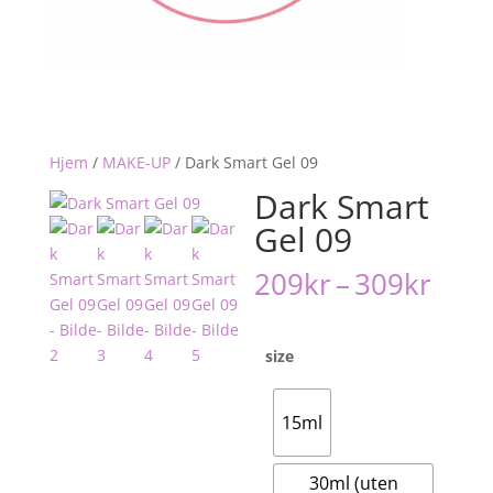
Hjem
/
MAKE-UP
/
Dark Smart Gel 09
Dark Smart
Gel 09
Pris
209
kr
–
309
kr
209k
til
309k
size
15ml
30ml (uten