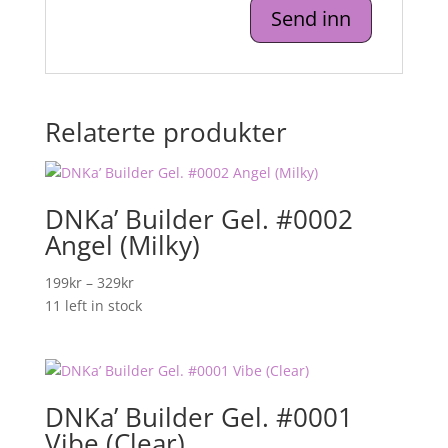
Relaterte produkter
DNKa’ Builder Gel. #0002
Angel (Milky)
Prisområde:
199
kr
–
329
kr
199kr
11 left in stock
til
329kr
DNKa’ Builder Gel. #0001
Vibe (Clear)