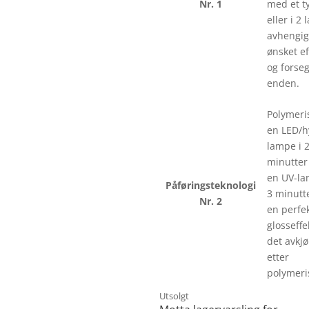
Nr. 1
med et ty
eller i 2 
avhengig
ønsket ef
og forseg
enden.
Polymeris
en LED/h
lampe i 
minutter 
en UV-la
Påføringsteknologi
3 minutte
Nr. 2
en perfe
glosseffe
det avkjø
etter
polymeri
Utsolgt