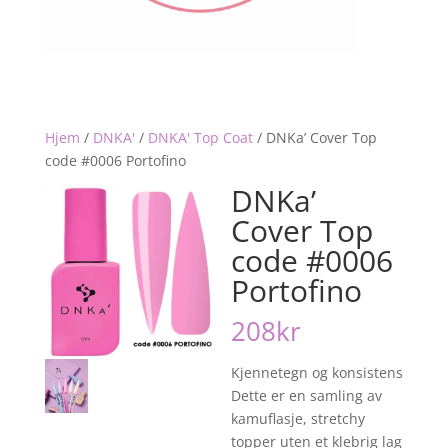
Hjem
/
DNKA'
/
DNKA' Top Coat
/
DNKa’ Cover Top
code #0006 Portofino
DNKa’
Cover Top
code #0006
Portofino
208
kr
Kjennetegn og konsistens
Dette er en samling av
kamuflasje, stretchy
topper uten et klebrig lag