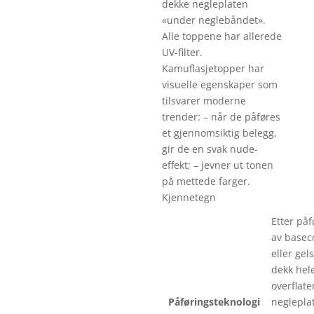
dekke negleplaten
«under neglebåndet».
Alle toppene har allerede
UV-filter.
Kamuflasjetopper har
visuelle egenskaper som
tilsvarer moderne
trender: – når de påføres
et gjennomsiktig belegg,
gir de en svak nude-
effekt; – jevner ut tonen
på mettede farger.
Kjennetegn
Etter påf
av basec
eller gel
dekk hel
overflate
Påføringsteknologi
neglepla