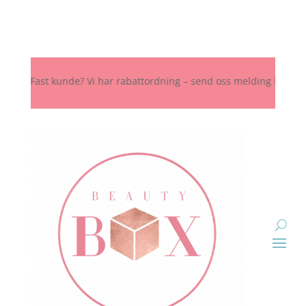
 Fast kunde? Vi har rabattordning – send oss melding her, på Instag