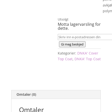
avkjø
polym
Utsolgt
Motta lagervarsling for
dette.
Gi meg beskjed
Kategorier:
DNKA' Cover
Top Coat
,
DNKA' Top Coat
Omtaler (0)
Omtaler