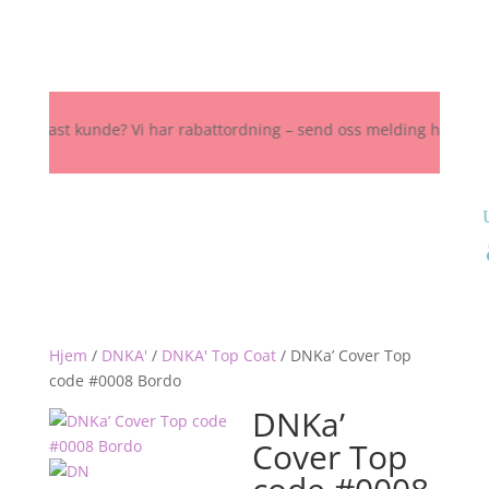
 Fast kunde? Vi har rabattordning – send oss melding her, på Instagr
Hjem
/
DNKA'
/
DNKA' Top Coat
/
DNKa’ Cover Top
code #0008 Bordo
DNKa’
Cover Top