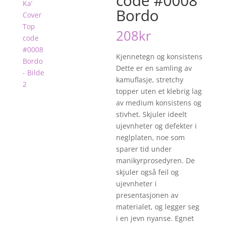
code #0008
Bordo
208
kr
Kjennetegn og konsistens
Dette er en samling av
kamuflasje, stretchy
topper uten et klebrig lag
av medium konsistens og
stivhet. Skjuler ideelt
ujevnheter og defekter i
neglplaten, noe som
sparer tid under
manikyrprosedyren. De
skjuler også feil og
ujevnheter i
presentasjonen av
materialet, og legger seg
i en jevn nyanse. Egnet