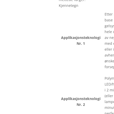
Kjennetegn
Etter
base 
gelsy
hele 
Applikasjonsteknologi
av ne
Nr. 1
med e
eller 
avhen
ønske
forse
Polym
LED/
i 2 m
(eller
Applikasjonsteknologi
lampe
Nr. 2
minut
perfe