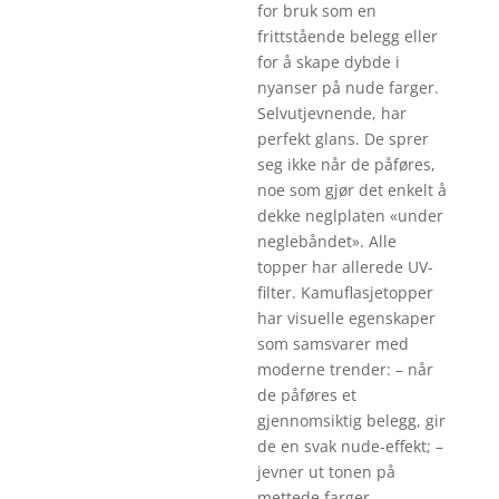
for bruk som en
frittstående belegg eller
for å skape dybde i
nyanser på nude farger.
Selvutjevnende, har
perfekt glans. De sprer
seg ikke når de påføres,
noe som gjør det enkelt å
dekke neglplaten «under
neglebåndet». Alle
topper har allerede UV-
filter. Kamuflasjetopper
har visuelle egenskaper
som samsvarer med
moderne trender: – når
de påføres et
gjennomsiktig belegg, gir
de en svak nude-effekt; –
jevner ut tonen på
mettede farger.