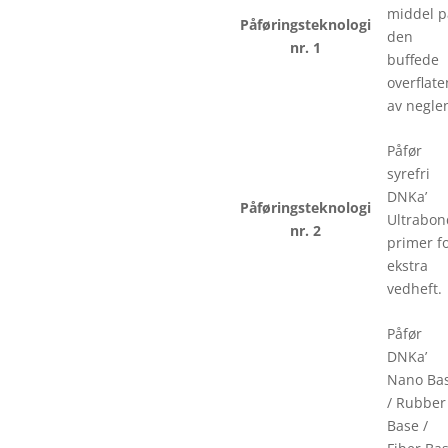
middel p
Påføringsteknologi
den
nr. 1
buffede
overflate
av negle
Påfør
syrefri
DNKa’
Påføringsteknologi
Ultrabon
nr. 2
primer f
ekstra
vedheft.
Påfør
DNKa’
Nano Ba
/ Rubber
Base /