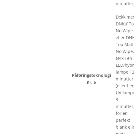
minutter)
Dekk me
DNKa’ T
No Wipe
eller DNK
Top Matt
No Wipe
tørk i en
LED/hybr
lampe i 
Påføringsteknologi
minutter
nr. 5
(eller i e
UV-lampe
3
minutter
for en
perfekt
blank ell
matt