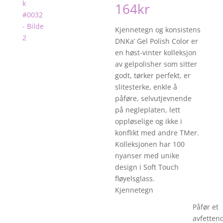
164
kr
Kjennetegn og konsistens
DNKa’ Gel Polish Color er
en høst-vinter kolleksjon
av gelpolisher som sitter
godt, tørker perfekt, er
slitesterke, enkle å
påføre, selvutjevnende
på negleplaten, lett
oppløselige og ikke i
konflikt med andre TMer.
Kolleksjonen har 100
nyanser med unike
design i Soft Touch
fløyelsglass.
Kjennetegn
Påfør et
avfetten