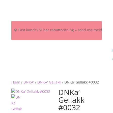
OK 💎 Fast kunde? Vi har rabattordning – send oss melding her, på I
Hjem
/
DNKA'
/
DNKA' Gellakk
/
DNKa’ Gellakk #0032
DNKa’
Gellakk
#0032