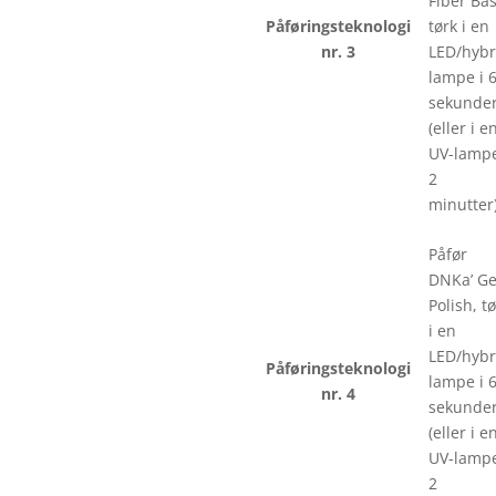
Fiber Bas
Påføringsteknologi
tørk i en
nr. 3
LED/hybr
lampe i 
sekunde
(eller i e
UV-lampe
2
minutter)
Påfør
DNKa’ Ge
Polish, t
i en
LED/hybr
Påføringsteknologi
lampe i 
nr. 4
sekunde
(eller i e
UV-lampe
2