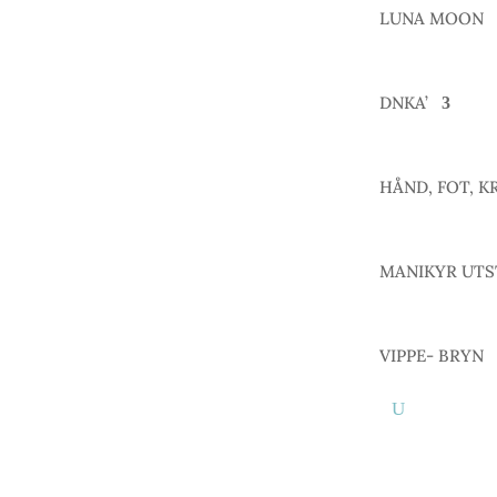
LUNA MOON
DNKA’
HÅND, FOT, K
MANIKYR UTS
VIPPE- BRYN