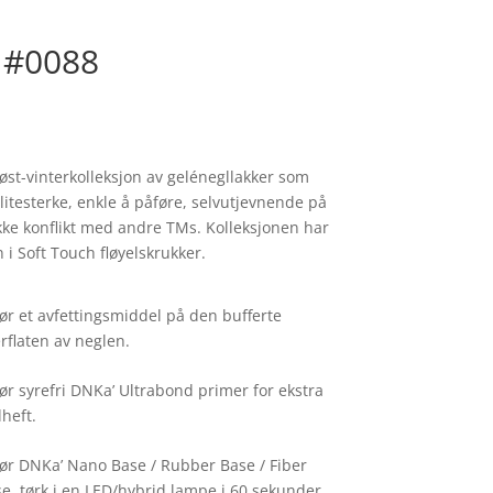
 #0088
øst-vinterkolleksjon av gelénegllakker som
 slitesterke, enkle å påføre, selvutjevnende på
 ikke konflikt med andre TMs. Kolleksjonen har
i Soft Touch fløyelskrukker.
ør et avfettingsmiddel på den bufferte
rflaten av neglen.
ør syrefri DNKa’ Ultrabond primer for ekstra
heft.
ør DNKa’ Nano Base / Rubber Base / Fiber
e, tørk i en LED/hybrid lampe i 60 sekunder