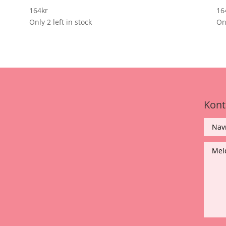
164
kr
16
Only 2 left in stock
Onl
Kont