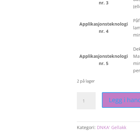
nr. 3
(el
Påf
Applikasjonsteknologi
lam
nr. 4
min
Dek
Applikasjonsteknologi
Mat
nr. 5
min
per
2 på lager
DNKa'
Legg i han
Gellakk
#0088
antall
Kategori:
DNKA' Gellakk