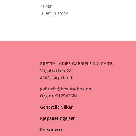
164
kr
3 left in stock
PRETTY LADIES GABRIELE SULCAITE
Vågabakken 28
4100, Jørpeland
gabriele@beauty-box.no
Org.nr.:912543684
Generelle Vilkår
Kjøpsbetingelser
Personvern