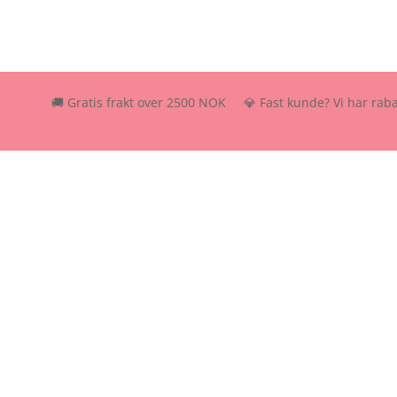
🚚 Gratis frakt over 2500 NOK 💎 Fast kunde? Vi har rabattordnin