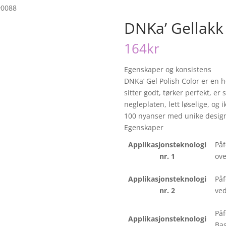
#0088
DNKa’ Gellakk
164
kr
Egenskaper og konsistens
DNKa’ Gel Polish Color er en h
sitter godt, tørker perfekt, er
negleplaten, lett løselige, og
100 nyanser med unike design 
Egenskaper
Applikasjonsteknologi
Påf
nr. 1
ove
Applikasjonsteknologi
Påf
nr. 2
ved
Påf
Applikasjonsteknologi
Bas