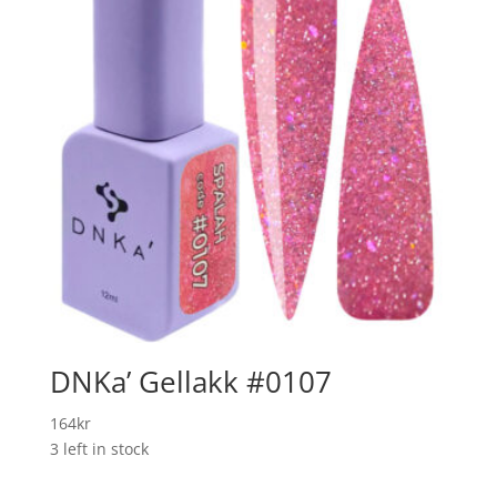
DNKa’ Gellakk #0107
164
kr
3 left in stock