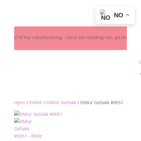
NO
e? Vi har rabattordning – send oss melding her, på Instagram eller F
Hjem
/
DNKA'
/
DNKA' Gellakk
/
DNKa’ Gellakk #0051