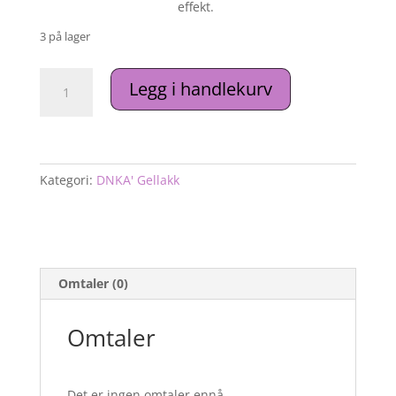
effekt.
3 på lager
DNKa'
Legg i handlekurv
Gellakk
#0051
antall
Kategori:
DNKA' Gellakk
Omtaler (0)
Omtaler
Det er ingen omtaler ennå.