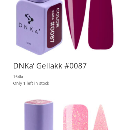
DNKa’ Gellakk #0087
164
kr
Only 1 left in stock