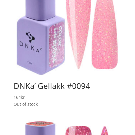
DNKa’ Gellakk #0094
164
kr
Out of stock