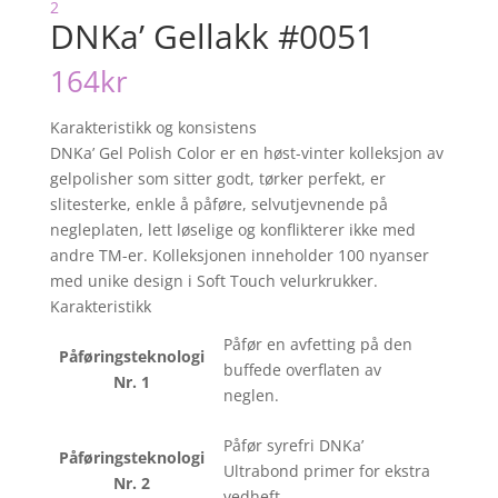
DNKa’ Gellakk #0051
164
kr
Karakteristikk og konsistens
DNKa’ Gel Polish Color er en høst-vinter kolleksjon av
gelpolisher som sitter godt, tørker perfekt, er
slitesterke, enkle å påføre, selvutjevnende på
negleplaten, lett løselige og konflikterer ikke med
andre TM-er. Kolleksjonen inneholder 100 nyanser
med unike design i Soft Touch velurkrukker.
Karakteristikk
Påfør en avfetting på den
Påføringsteknologi
buffede overflaten av
Nr. 1
neglen.
Påfør syrefri DNKa’
Påføringsteknologi
Ultrabond primer for ekstra
Nr. 2
vedheft.