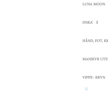
LUNA MOON
DNKA’
HÅND, FOT, K
MANIKYR UTS
VIPPE- BRYN