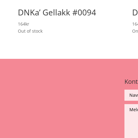
DNKa’ Gellakk #0094
D
164
kr
16
Out of stock
Onl
Kont