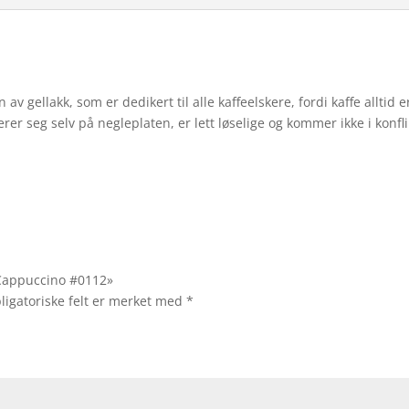
 av gellakk, som er dedikert til alle kaffeelskere, fordi kaffe alltid 
sterer seg selv på negleplaten, er lett løselige og kommer ikke i kon
k Cappuccino #0112»
ligatoriske felt er merket med
*