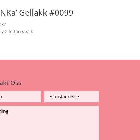
NKa’ Gellakk #0099
4
kr
y 2 left in stock
akt Oss