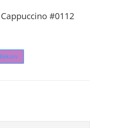
 Cappuccino #0112
dlekurv