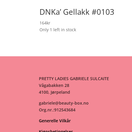
DNKa’ Gellakk #0103
164
kr
Only 1 left in stock
PRETTY LADIES GABRIELE SULCAITE
Vågabakken 28
4100, Jørpeland
gabriele@beauty-box.no
Org.nr.:912543684
Generelle Vilkår
Kjøpsbetingelser