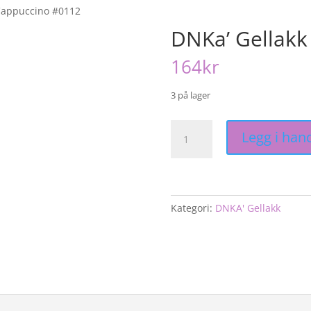
Cappuccino #0112
DNKa’ Gellakk
164
kr
3 på lager
DNKa'
Legg i han
Gellakk
Cappuccino
#0112
antall
Kategori:
DNKA' Gellakk