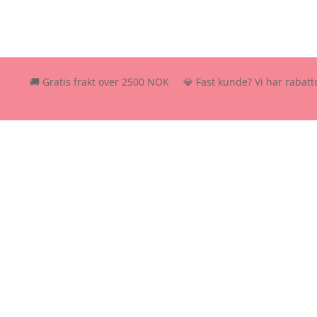
🚚 Gratis frakt over 2500 NOK 💎 Fast kunde? Vi har rabattordning