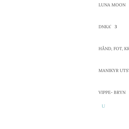
LUNA MOON
DNKA’
HÅND, FOT, K
MANIKYR UTS
VIPPE- BRYN