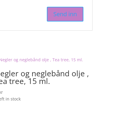
egler og neglebånd olje ,
ea tree, 15 ml.
kr
eft in stock