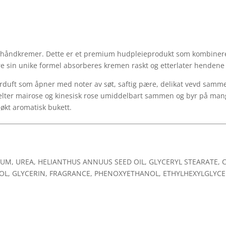
s
 håndkremer. Dette er et premium hudpleieprodukt som kombinerer
re sin unike formel absorberes kremen raskt og etterlater hendene
rduft som åpner med noter av søt, saftig pære, delikat vevd samm
melter mairose og kinesisk rose umiddelbart sammen og byr på man
økt aromatisk bukett.
DUM, UREA, HELIANTHUS ANNUUS SEED OIL, GLYCERYL STEARATE, 
TOL, GLYCERIN, FRAGRANCE, PHENOXYETHANOL, ETHYLHEXYLGLYCE