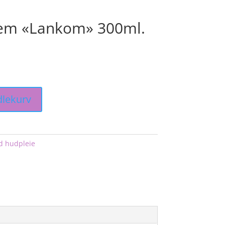
em «Lankom» 300ml.
dlekurv
d hudpleie