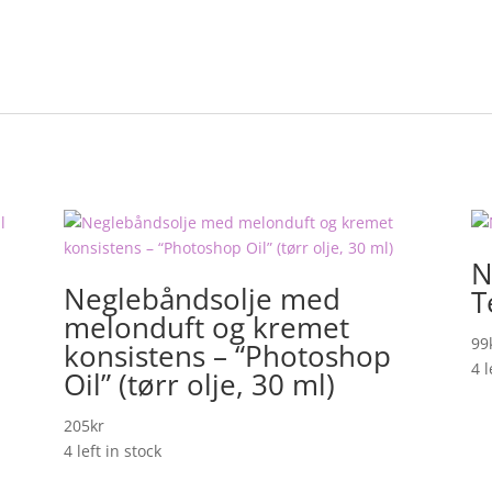
N
Neglebåndsolje med
T
melonduft og kremet
99
konsistens – “Photoshop
4 l
Oil” (tørr olje, 30 ml)
205
kr
4 left in stock