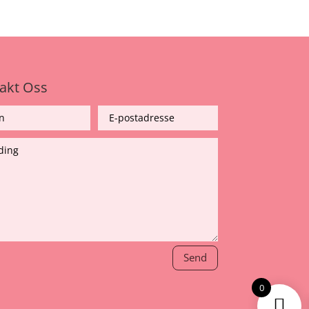
akt Oss
Send
0