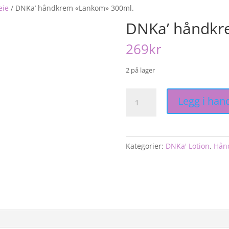
eie
/
DNKa’ håndkrem «Lankom» 300ml.
DNKa’ håndkr
269
kr
2 på lager
DNKa'
Legg i han
håndkrem
"Lankom"
300ml.
antall
Kategorier:
DNKa' Lotion
,
Hån