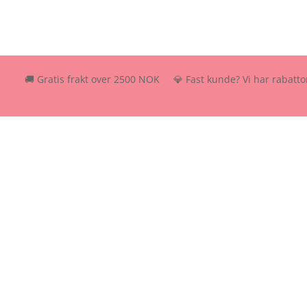
🚚 Gratis frakt over 2500 NOK 💎 Fast kunde? Vi har rabattordning –