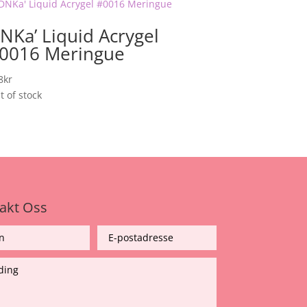
NKa’ Liquid Acrygel
0016 Meringue
8
kr
t of stock
akt Oss