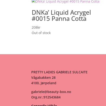
DNKa’ Liquid Acrygel
#0015 Panna Cotta
208
kr
Out of stock
PRETTY LADIES GABRIELE SULCAITE
Vågabakken 28
4100, Jørpeland
gabriele@beauty-box.no
Org.nr.:912543684
Generelle Vilkår