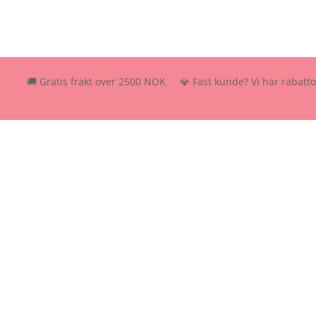
🚚 Gratis frakt over 2500 NOK 💎 Fast kunde? Vi har rabattordning –