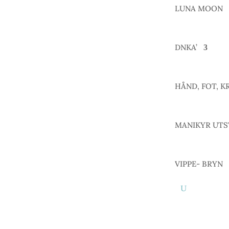
LUNA MOON
DNKA’
HÅND, FOT, K
MANIKYR UTS
VIPPE- BRYN