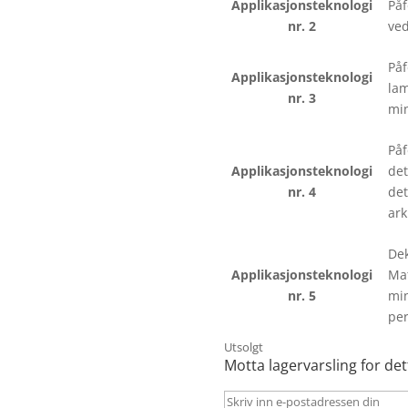
Applikasjonsteknologi
Påf
nr. 2
ved
Påf
Applikasjonsteknologi
lam
nr. 3
min
Påf
Applikasjonsteknologi
det
nr. 4
det
ark
Dek
Applikasjonsteknologi
Mat
nr. 5
min
per
Utsolgt
Motta lagervarsling for det