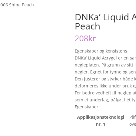
0006 Shine Peach
DNKa’ Liquid 
Peach
208
kr
Egenskaper og konsistens
DNKa’ Liquid Acrygel er en sam
negleplaten. På grunn av sitt l
negler. Egnet for tynne og sen
Den justerer og styrker både k
deformeres ikke under bruk og 
For bedre vedheft til neglepl
som et underlag, påført i et ty
Egenskaper
Applikasjonsteknologi
Påf
nr. 1
ove