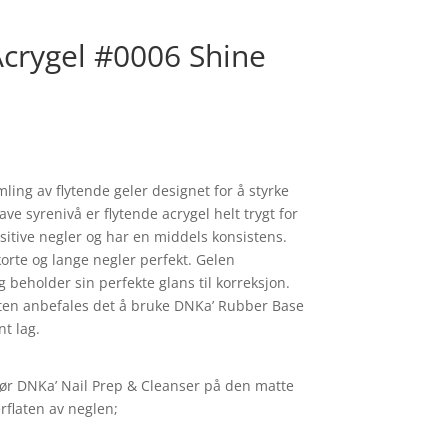
Acrygel #0006 Shine
ling av flytende geler designet for å styrke
ave syrenivå er flytende acrygel helt trygt for
sitive negler og har en middels konsistens.
orte og lange negler perfekt. Gelen
beholder sin perfekte glans til korreksjon.
aten anbefales det å bruke DNKa’ Rubber Base
nt lag.
ør DNKa’ Nail Prep & Cleanser på den matte
rflaten av neglen;