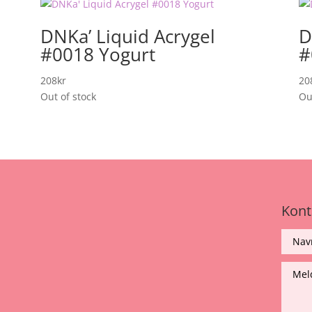
DNKa’ Liquid Acrygel
D
#0018 Yogurt
#
208
kr
20
Out of stock
Ou
Kont