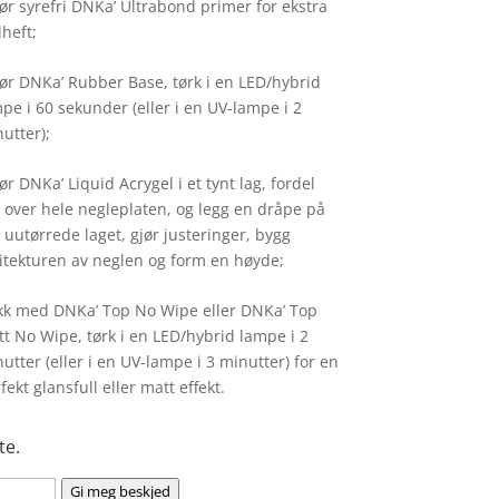
ør syrefri DNKa’ Ultrabond primer for ekstra
heft;
ør DNKa’ Rubber Base, tørk i en LED/hybrid
pe i 60 sekunder (eller i en UV-lampe i 2
utter);
ør DNKa’ Liquid Acrygel i et tynt lag, fordel
 over hele negleplaten, og legg en dråpe på
 uutørrede laget, gjør justeringer, bygg
itekturen av neglen og form en høyde;
k med DNKa’ Top No Wipe eller DNKa’ Top
t No Wipe, tørk i en LED/hybrid lampe i 2
utter (eller i en UV-lampe i 3 minutter) for en
fekt glansfull eller matt effekt.
te.
Gi meg beskjed