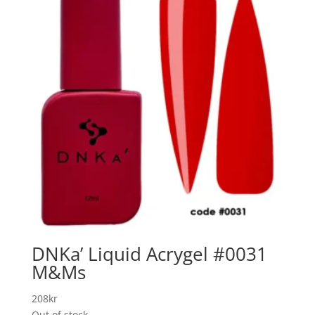
DNKa’ Liquid Acrygel #0031
M&Ms
208
kr
Out of stock