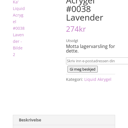
Acrygel
#0038
Lavender
274
kr
Utsolgt
Motta lagervarsling for
dette.
Gi meg beskjed
Kategori:
Liquid Akrygel
Beskrivelse