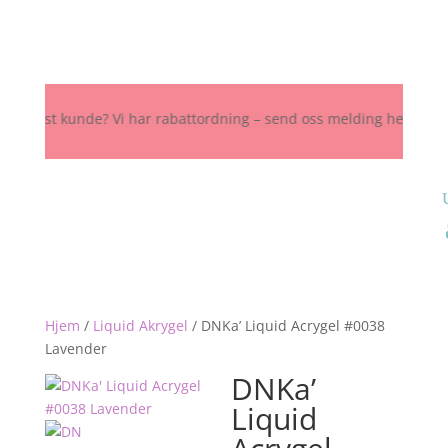
Fast kunde? Vi har rabattordning – send oss melding her, på Instagra
Hjem
/
Liquid Akrygel
/
DNKa’ Liquid Acrygel #0038
Lavender
DNKa’
Liquid