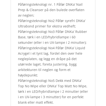
Påføringsteknologi nr. 1 Påfør DNKa’ Nail
Prep & Cleanser på den bulede overflaten
av neglen;
Påføringsteknologi No2 Påfør syrefri DNKa’
Ultrabond primer for ekstra vedheft;
Påføringsteknologi No3 Påfør DNKa’ Rubber
Base, tørk i en LED/hybridlampe i 60
sekunder (eller i en UV-lampe i 2 minutter);
Påføringsteknologi No4 Påfør DNKa’ Liquid
Acrygel i et tynt lag, fordel den over hele
negleplaten, og legg en dråpe på det
utørrede laget, foreta justering, bygg
arkitekturen til neglen og form et
høydepunkt;
Påføringsteknologi No5 Dekk med DNKa’
Top No Wipe eller DNKa’ Top Matt No Wipe,
tørk i en LED/hybridlampe i 2 minutter (eller
i en UV-lampe i 3 minutter) for en perfekt
blank eller matt effekt.