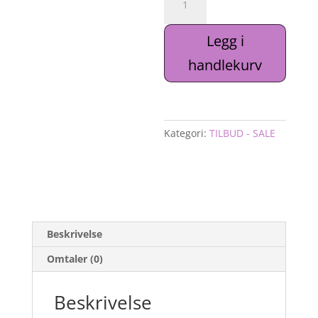
lakk
"Electro"
Legg i
No3
,
handlekurv
8m
antall
Kategori:
TILBUD - SALE
Beskrivelse
Omtaler (0)
Beskrivelse