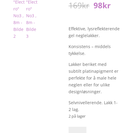
Opprinneli
Nåvæ
169
kr
98
kr
pris
pris
var:
er:
169kr.
98kr.
Effektive, lysreflekterende
gel neglelakker.
Konsistens – middels
tykkelse.
Lakker beriket med
subtilt platinapigment er
perfekte for å male hele
neglen eller for ulike
designløsninger.
Selvnivellerende. Lakk 1-
2 lag.
2 på lager
Gel