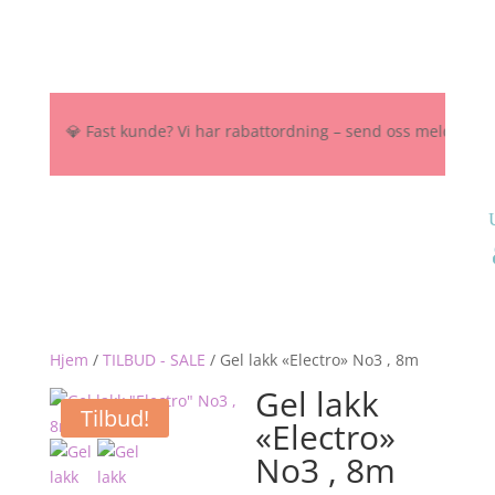
 NOK 💎 Fast kunde? Vi har rabattordning – send oss melding her, på 
Hjem
/
TILBUD - SALE
/
Gel lakk «Electro» No3 , 8m
Gel lakk
Tilbud!
«Electro»
No3 , 8m