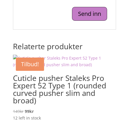
Relaterte produkter
Tilbud!
Cuticle pusher Staleks Pro
Expert 52 Type 1 (rounded
curved pusher slim and
broad)
Opprinnelig
Nåværende
149
kr
99
kr
pris
pris
12 left in stock
var:
er: