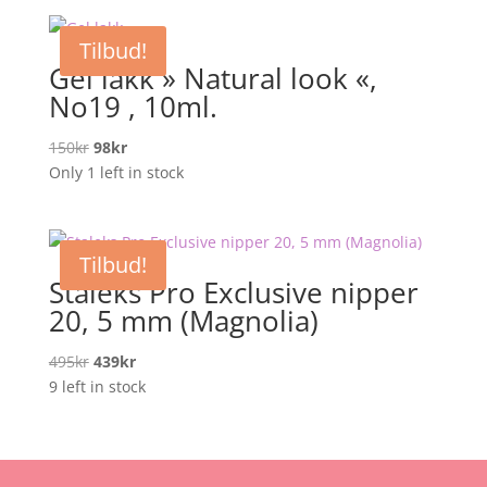
149kr.
99kr.
Tilbud!
Gel lakk » Natural look «,
No19 , 10ml.
Opprinnelig
Nåværende
150
kr
98
kr
pris
pris
Only 1 left in stock
var:
er:
150kr.
98kr.
Tilbud!
Staleks Pro Exclusive nipper
20, 5 mm (Magnolia)
Opprinnelig
Nåværende
495
kr
439
kr
pris
pris
9 left in stock
var:
er:
495kr.
439kr.