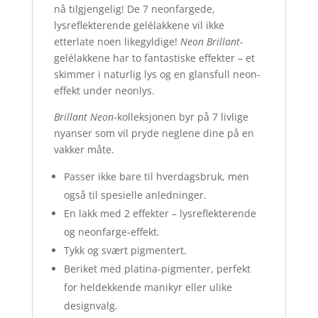
nå tilgjengelig! De 7 neonfargede,
lysreflekterende gelélakkene vil ikke
etterlate noen likegyldige!
Neon Brillant
-
gelélakkene har to fantastiske effekter – et
skimmer i naturlig lys og en glansfull neon-
effekt under neonlys.
Brillant Neon
-kolleksjonen byr på 7 livlige
nyanser som vil pryde neglene dine på en
vakker måte.
Passer ikke bare til hverdagsbruk, men
også til spesielle anledninger.
En lakk med 2 effekter – lysreflekterende
og neonfarge-effekt.
Tykk og svært pigmentert.
Beriket med platina-pigmenter, perfekt
for heldekkende manikyr eller ulike
designvalg.