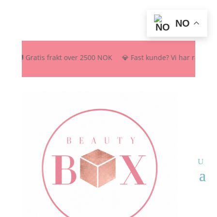
NO
🚚 Gratis frakt over 2500 NOK 💎 Fast kunde? Vi har rabattordnin