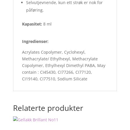
Selvutjevnende, kun ett strøk er nok for
påføring.
Kapasitet:
8 ml
Ingredienser:
Acrylates Copolymer, Cyclohexyl,
Methacrylate/ Ethylhexyl, Methacrylate
Copolymer, Ethylhexyl Dimethyl PABA, May
contain : CI45430, CI77266, CI77120,
CI19140, CI77510, Sodium Silicate
Relaterte produkter