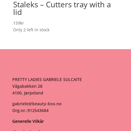
Staleks – Cutters tray with a
lid
159
kr
Only 2 left in stock
PRETTY LADIES GABRIELE SULCAITE
Vågabakken 28
4100, Jørpeland
gabriele@beauty-box.no
Org.nr.:912543684
Generelle Vilkår