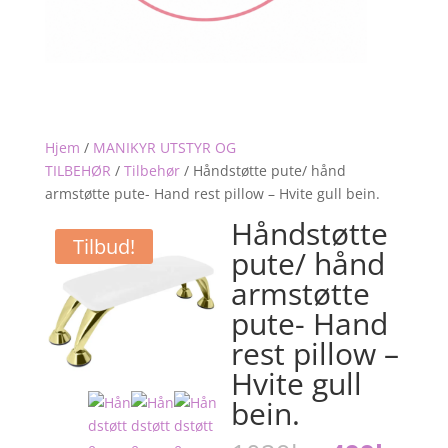
Hjem
/
MANIKYR UTSTYR OG
TILBEHØR
/
Tilbehør
/
Håndstøtte pute/ hånd
armstøtte pute- Hand rest pillow – Hvite gull bein.
Håndstøtte
Tilbud!
pute/ hånd
armstøtte
pute- Hand
rest pillow –
Hvite gull
bein.