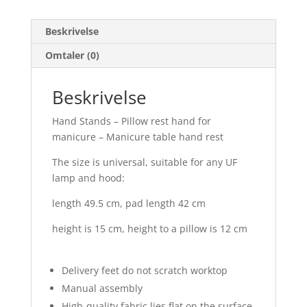
antall
Beskrivelse
Omtaler (0)
Beskrivelse
Hand Stands – Pillow rest hand for
manicure – Manicure table hand rest
The size is universal, suitable for any UF
lamp and hood:
length 49.5 cm, pad length 42 cm
height is 15 cm, height to a pillow is 12 cm
⠀
Delivery feet do not scratch worktop
Manual assembly
High-quality fabric lies flat on the surface,