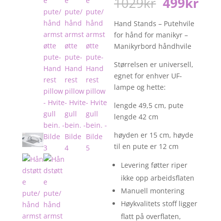
Opprinnel
Nå
1029
kr
499
kr
pris
pri
var:
er:
Hand Stands – Putehvile
1029kr.
499
for hånd for manikyr –
Manikyrbord håndhvile
Størrelsen er universell,
egnet for enhver UF-
lampe og hette:
lengde 49,5 cm, pute
lengde 42 cm
høyden er 15 cm, høyde
til en pute er 12 cm ⠀
Levering føtter riper
ikke opp arbeidsflaten
Manuell montering
Høykvalitets stoff ligger
flatt på overflaten,