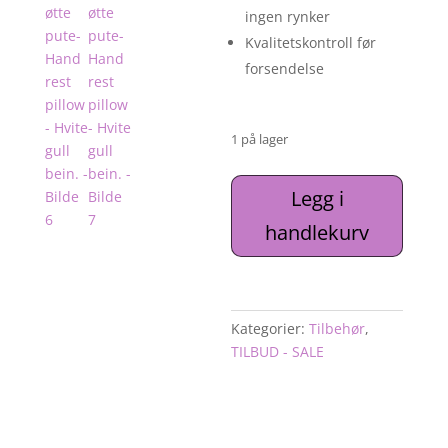
ingen rynker
Kvalitetskontroll før
forsendelse
1 på lager
Håndstøtte
Legg i
pute/
handlekurv
hånd
armstøtte
pute-
Hand
rest
Kategorier:
Tilbehør
,
pillow
TILBUD - SALE
-
Hvite
gull
bein.