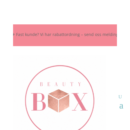
 💎 Fast kunde? Vi har rabattordning – send oss melding her, på Ins