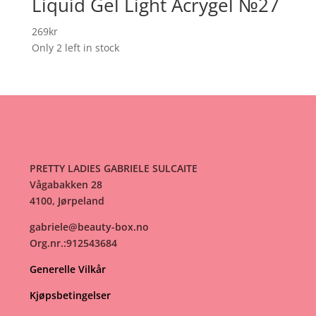
Liquid Gel Light Acrygel №27
269
kr
Only 2 left in stock
PRETTY LADIES GABRIELE SULCAITE
Vågabakken 28
4100, Jørpeland
gabriele@beauty-box.no
Org.nr.:912543684
Generelle Vilkår
Kjøpsbetingelser