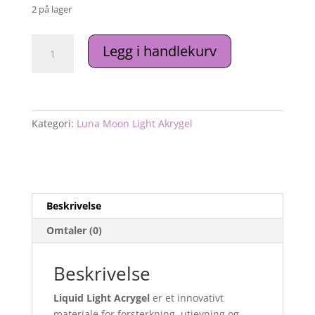
2 på lager
Liquid
Legg i handlekurv
Gel
Light
Acrygel
№56
antall
Kategori:
Luna Moon Light Akrygel
Beskrivelse
Omtaler (0)
Beskrivelse
Liquid Light Acrygel
er et innovativt
materiale for forsterkning, utjevning og