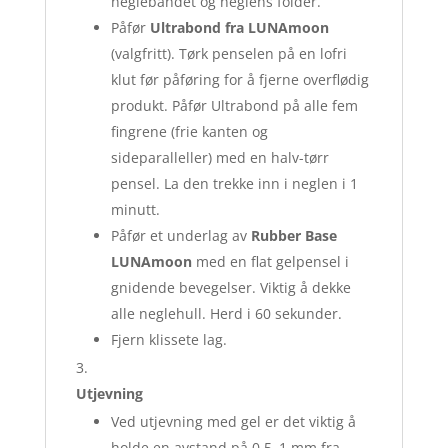
neglebåndet og neglens folder.
Påfør
Ultrabond fra LUNAmoon
(valgfritt). Tørk penselen på en lofri
klut før påføring for å fjerne overflødig
produkt. Påfør Ultrabond på alle fem
fingrene (frie kanten og
sideparalleller) med en halv-tørr
pensel. La den trekke inn i neglen i 1
minutt.
Påfør et underlag av
Rubber Base
LUNAmoon
med en flat gelpensel i
gnidende bevegelser. Viktig å dekke
alle neglehull. Herd i 60 sekunder.
Fjern klissete lag.
Utjevning
Ved utjevning med gel er det viktig å
holde en avstand på 0,5–1 mm fra