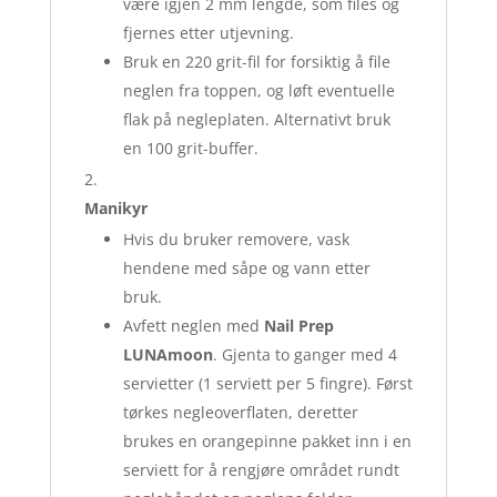
være igjen 2 mm lengde, som files og
fjernes etter utjevning.
Bruk en 220 grit-fil for forsiktig å file
neglen fra toppen, og løft eventuelle
flak på negleplaten. Alternativt bruk
en 100 grit-buffer.
Manikyr
Hvis du bruker removere, vask
hendene med såpe og vann etter
bruk.
Avfett neglen med
Nail Prep
LUNAmoon
. Gjenta to ganger med 4
servietter (1 serviett per 5 fingre). Først
tørkes negleoverflaten, deretter
brukes en orangepinne pakket inn i en
serviett for å rengjøre området rundt