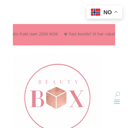
NO
ratis frakt over 2500 NOK 💎 Fast kunde? Vi har rabattordning – send