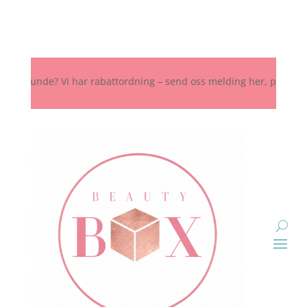
unde? Vi har rabattordning – send oss melding her, på Instagram ell