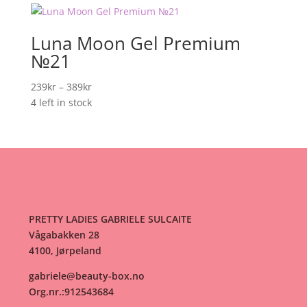
389kr
Luna Moon Gel Premium
№21
Prisområde:
239
kr
–
389
kr
239kr
4 left in stock
til
389kr
PRETTY LADIES GABRIELE SULCAITE
Vågabakken 28
4100, Jørpeland
gabriele@beauty-box.no
Org.nr.:912543684