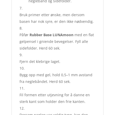
neglebånd og sidefolder.
Bruk primer etter ønske, men dersom
basen har nok syre, er den ikke nødvendig.
Påfør
Rubber Base LUNAmoon
med en flat
gelpensel i gniende bevegelser. Fyll alle
sidefolder. Herd 60 sek.
Fjern det klebrige laget.
Bygg opp med gel, hold 0,5–1 mm avstand
fra neglebåndet. Herd 60 sek.
Fil formen etter utjevning for å danne en
sterk kant som holder den frie kanten.
Dersom neglen var veldig tynn, kan den