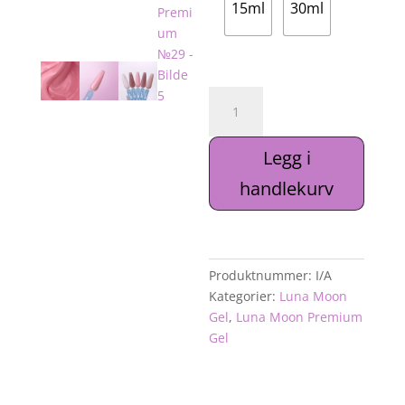
15ml
30ml
Luna
Moon
Gel
Legg i
Premium
№29
handlekurv
antall
Produktnummer:
I/A
Kategorier:
Luna Moon
Gel
,
Luna Moon Premium
Gel