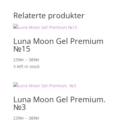
Relaterte produkter
Luna Moon Gel Premium
№15
Prisområde:
239
kr
–
389
kr
239kr
3 left in stock
til
389kr
Luna Moon Gel Premium.
№3
Prisområde:
239
kr
–
389
kr
239kr
til