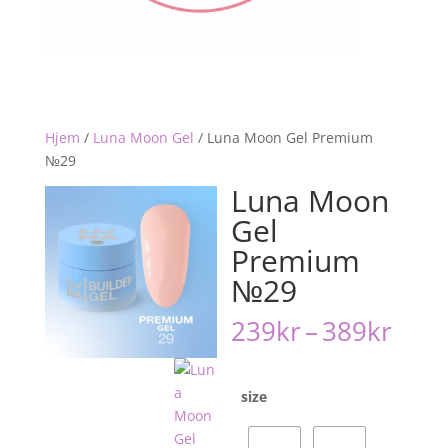
Hjem
/
Luna Moon Gel
/
Luna Moon Gel Premium
№29
Luna Moon
Gel
Premium
№29
Pris
239
kr
–
389
kr
239k
til
389k
size