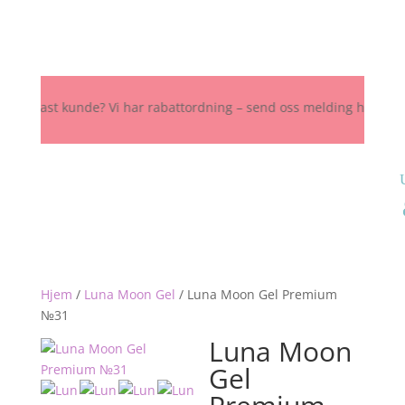
ast kunde? Vi har rabattordning – send oss melding her, på Instagra
Hjem
/
Luna Moon Gel
/
Luna Moon Gel Premium
№31
Luna Moon
Gel