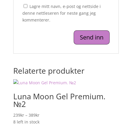
Lagre mitt navn, e-post og nettside i
denne nettleseren for neste gang jeg
kommenterer.
Relaterte produkter
Luna Moon Gel Premium.
№2
Prisområde:
239
kr
–
389
kr
239kr
8 left in stock
til