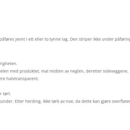
føres jevnt i ett eller to tynne lag. Den striper ikke under påførin
brigheten.
enselen med produktet, mal midten av neglen, deretter sideveggene
være halvtransparent.
 tørt.
under. Etter herding, ikke tørk av noe, da dette kan gjøre overflate