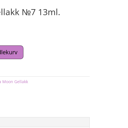
llakk №7 13ml.
dlekurv
a Moon Gellakk