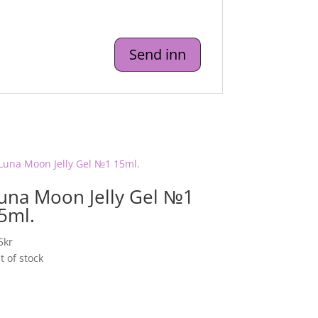
una Moon Jelly Gel №1
5ml.
5
kr
t of stock