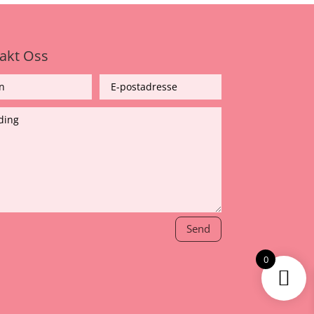
akt Oss
Send
0