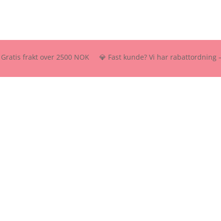
is frakt over 2500 NOK 💎 Fast kunde? Vi har rabattordning – send os