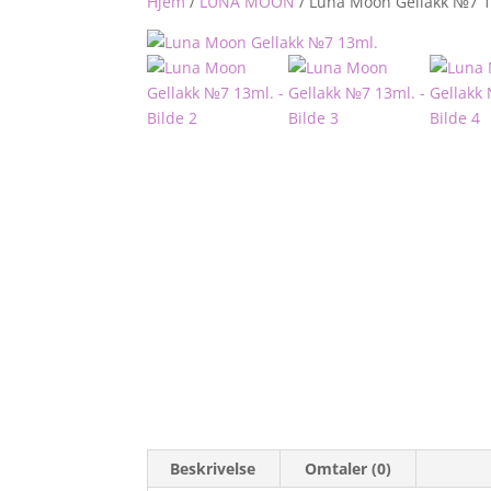
Hjem
/
LUNA MOON
/
Luna Moon Gellakk №7 1
Beskrivelse
Omtaler (0)