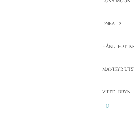
LUNA MOON
DNKA’
HÅND, FOT, K
MANIKYR UTS
VIPPE- BRYN