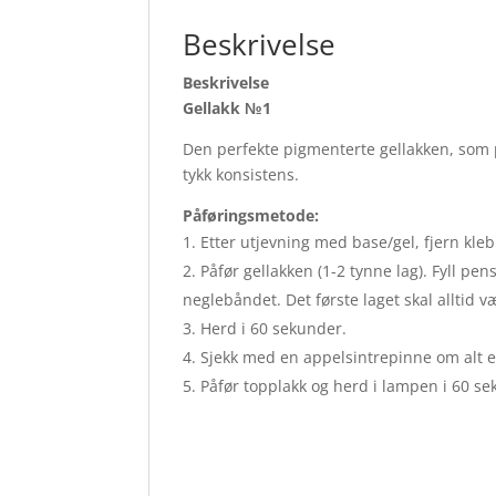
Beskrivelse
Beskrivelse
Gellakk №1
Den perfekte pigmenterte gellakken, som på
tykk konsistens.
Påføringsmetode:
Etter utjevning med base/gel, fjern kle
Påfør gellakken (1-2 tynne lag). Fyll p
neglebåndet. Det første laget skal alltid 
Herd i 60 sekunder.
Sjekk med en appelsintrepinne om alt er
Påfør topplakk og herd i lampen i 60 sek