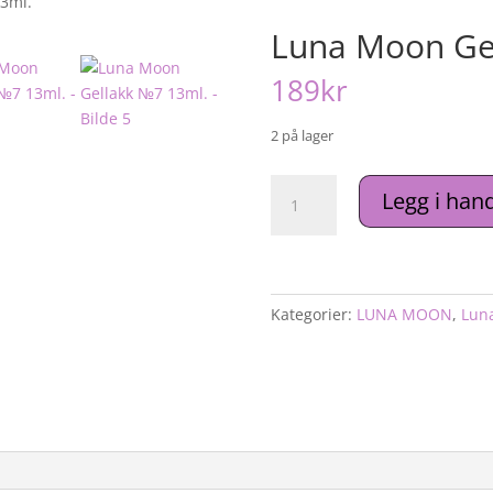
3ml.
Luna Moon Ge
189
kr
2 på lager
Luna
Legg i han
Moon
Gellakk
№7
13ml.
antall
Kategorier:
LUNA MOON
,
Lun