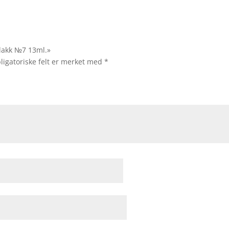
llakk №7 13ml.»
ligatoriske felt er merket med
*