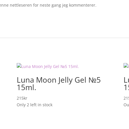
 denne nettleseren for neste gang jeg kommenterer.
Luna Moon Jelly Gel №5
L
15ml.
1
215
kr
21
Only 2 left in stock
Ou