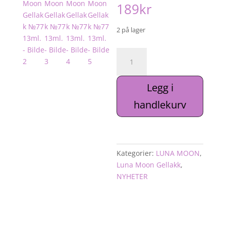
189
kr
2 på lager
Luna
Moon
Gellakk
Legg i
№77
13ml.
handlekurv
antall
Kategorier:
LUNA MOON
,
Luna Moon Gellakk
,
NYHETER