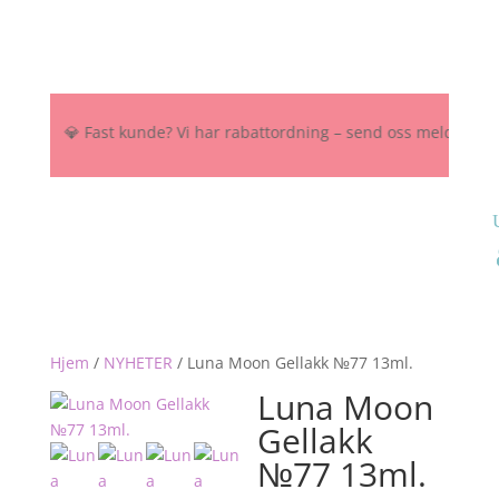
NOK 💎 Fast kunde? Vi har rabattordning – send oss melding her, på 
Hjem
/
NYHETER
/
Luna Moon Gellakk №77 13ml.
Luna Moon
Gellakk
№77 13ml.