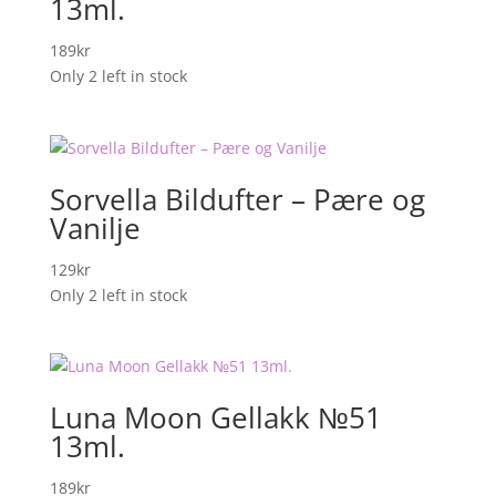
13ml.
189
kr
Only 2 left in stock
Sorvella Bildufter – Pære og
Vanilje
129
kr
Only 2 left in stock
Luna Moon Gellakk №51
13ml.
189
kr