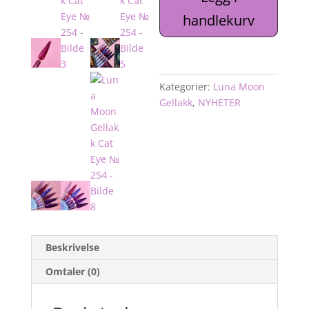
Eye
handlekurv
№
254
antall
Kategorier:
Luna Moon
Gellakk
,
NYHETER
Beskrivelse
Omtaler (0)