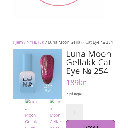
Hjem
/
NYHETER
/
Luna Moon Gellakk Cat Eye № 254
Luna Moon
Gellakk Cat
Eye № 254
189
kr
2 på lager
Luna
Moon
Gellakk
Legg i
Cat