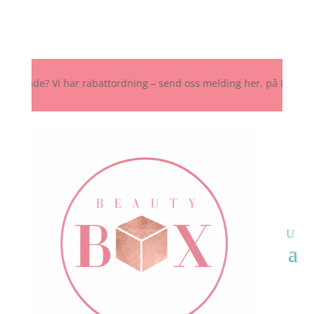
nde? Vi har rabattordning – send oss melding her, på Instagram elle