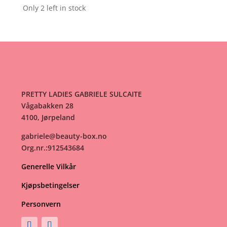
Only 2 left in stock
PRETTY LADIES GABRIELE SULCAITE
Vågabakken 28
4100, Jørpeland
gabriele@beauty-box.no
Org.nr.:912543684
Generelle Vilkår
Kjøpsbetingelser
Personvern