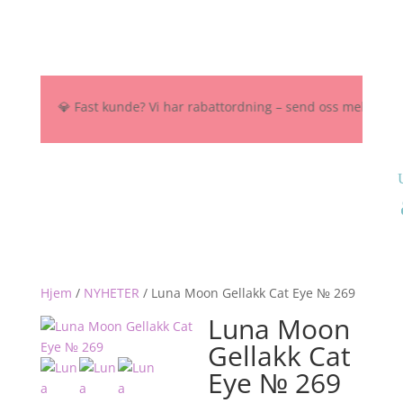
 NOK 💎 Fast kunde? Vi har rabattordning – send oss melding her, på 
Hjem
/
NYHETER
/
Luna Moon Gellakk Cat Eye № 269
Luna Moon
Gellakk Cat
Eye № 269