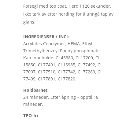
Forsegl med top coat. Herd i 120 sekunder.
Ikke tørk av etter herding for å unngå tap av
glans.
INGREDIENSER / INCI:
Acrylates Copolymer, HEMA, Ethyl
Trimethylbenzoyl Phenylphosphinate.
Kan inneholde: CI 45380, CI 17200, CI
15850, CI 77491, CI 15985, CI 77492, CI
77007, CI 77510, CI 77742, CI 77289, CI
77499, CI 77891, CI 77820.
Holdbarhet:
24 måneder. Etter åpning – opptil 18
måneder.
TPO-fri