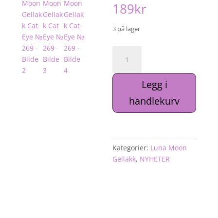
189
kr
3 på lager
Luna
Moon
Gellakk
Legg i
Cat
Eye
handlekurv
№
269
antall
Kategorier:
Luna Moon
Gellakk
,
NYHETER