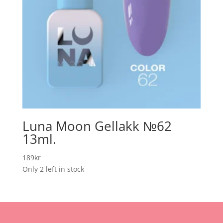
Luna Moon Gellakk №62
13ml.
189
kr
Only 2 left in stock