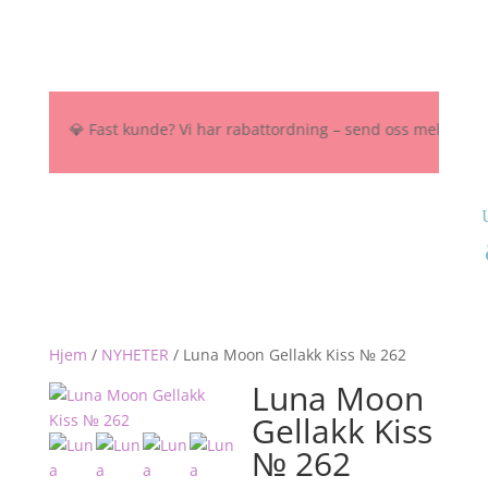
 NOK 💎 Fast kunde? Vi har rabattordning – send oss melding her, på 
Hjem
/
NYHETER
/
Luna Moon Gellakk Kiss № 262
Luna Moon
Gellakk Kiss
№ 262