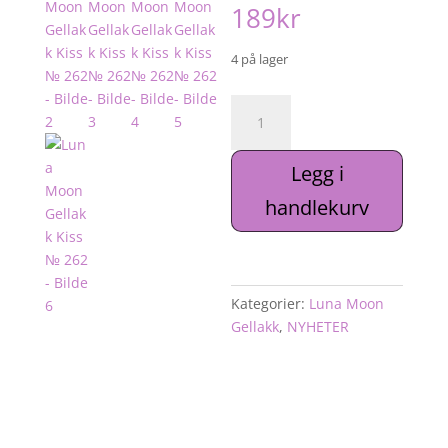
189
kr
4 på lager
Luna
Moon
Gellakk
Legg i
Kiss
№
handlekurv
262
antall
Kategorier:
Luna Moon
Gellakk
,
NYHETER