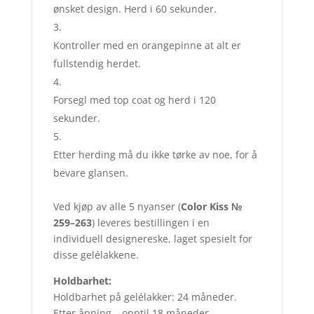
ønsket design. Herd i 60 sekunder.
Kontroller med en orangepinne at alt er
fullstendig herdet.
Forsegl med top coat og herd i 120
sekunder.
Etter herding må du ikke tørke av noe, for å
bevare glansen.
Ved kjøp av alle 5 nyanser (
Color Kiss №
259–263
) leveres bestillingen i en
individuell designereske, laget spesielt for
disse gelélakkene.
Holdbarhet:
Holdbarhet på gelélakker: 24 måneder.
Etter åpning – opptil 18 måneder.