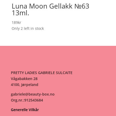
Luna Moon Gellakk №63
13ml.
189
kr
Only 2 left in stock
PRETTY LADIES GABRIELE SULCAITE
Vågabakken 28
4100, Jørpeland
gabriele@beauty-box.no
Org.nr.:912543684
Generelle Vilkår