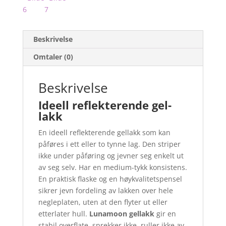
Beskrivelse
Omtaler (0)
Beskrivelse
Ideell reflekterende gel­
lakk
En ideell reflekterende gel­lakk som kan
påføres i ett eller to tynne lag. Den striper
ikke under påføring og jevner seg enkelt ut
av seg selv. Har en medium-tykk konsistens.
En praktisk flaske og en høykvalitetspensel
sikrer jevn fordeling av lakken over hele
negleplaten, uten at den flyter ut eller
etterlater hull.
Lunamoon gel­lakk
gir en
stabil overflate, sprekker ikke, ruller ikke av