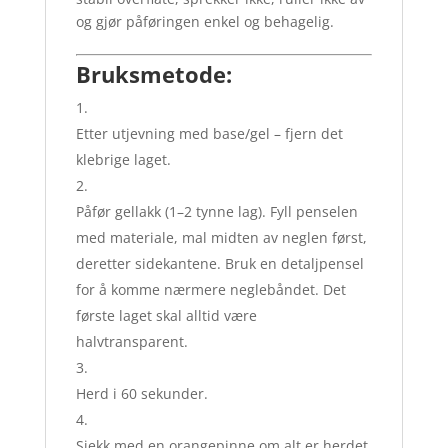
og gjør påføringen enkel og behagelig.
Bruksmetode:
Etter utjevning med base/gel – fjern det
klebrige laget.
Påfør gel­lakk (1–2 tynne lag). Fyll penselen
med materiale, mal midten av neglen først,
deretter sidekantene. Bruk en detaljpensel
for å komme nærmere neglebåndet. Det
første laget skal alltid være
halvtransparent.
Herd i 60 sekunder.
Sjekk med en orangepinne om alt er herdet.