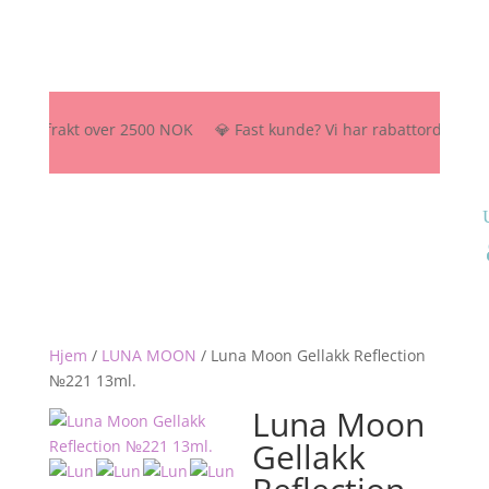
atis frakt over 2500 NOK 💎 Fast kunde? Vi har rabattordning – send 
Hjem
/
LUNA MOON
/
Luna Moon Gellakk Reflection
№221 13ml.
Luna Moon
Gellakk