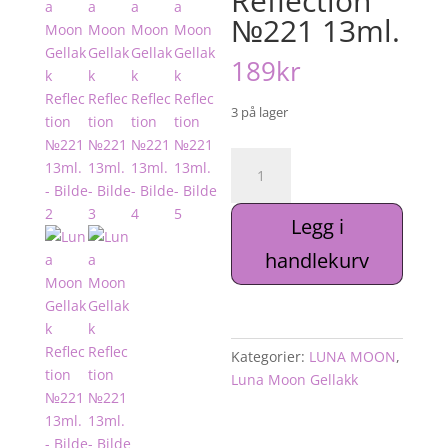
Reflection
№221 13ml.
189
kr
3 på lager
Luna
Moon
Gellakk
Legg i
Reflection
№221
handlekurv
13ml.
antall
Kategorier:
LUNA MOON
,
Luna Moon Gellakk