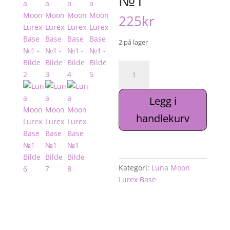
№1
225
kr
2 på lager
Luna
Moon
Lurex
Legg i
Base
№1
handlekurv
antall
Kategori:
Luna Moon
Lurex Base