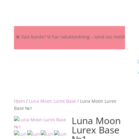
K 💎 Fast kunde? Vi har rabattordning – send oss melding her, på Ins
Hjem
/
Luna Moon Lurex Base
/
Luna Moon Lurex
Base №1
Luna Moon
Lurex Base