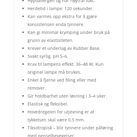
Hypoallergen og har nøytral lukt.
Herdetid i lampe: 120 sekunder.
Kan varmes opp ekstra for å gjøre
konsistensen enda tynnere.
Kan gi minimal krymping under bruk på
grunn av elastisiteten.
Krever et underlag av Rubber Base.
Svakt syrlig, pH 5–6.
Krav til lampens effekt: 36–48 W. Kun
original lampe må brukes.
Enkel å fjerne ved filing eller med
remover.
Gir holdbarhet uten løsning i 3–4 uker.
Elastisk og fleksibel.
Hovedregelen for utjevning er at
tykkelsen skal være 0,5 mm.
Tiksotropisk – blir tynnere under påføring
med penselbevegelser.