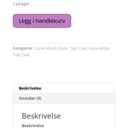
1 på lager
Luna
Legg i handlekurv
Moon
Top
Glass
№11
Kategorier:
Luna Moon Cover Top Coat
,
Luna Moon
13ml
Top Coat
antall
Beskrivelse
Omtaler (0)
Beskrivelse
Beskrivelse