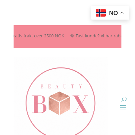
NO
 Gratis frakt over 2500 NOK 💎 Fast kunde? Vi har rabattordning – s