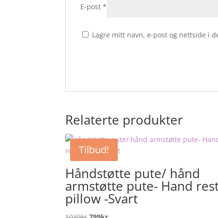
E-post
*
Lagre mitt navn, e-post og nettside i
Relaterte produkter
Tilbud!
Håndstøtte pute/ hånd
armstøtte pute- Hand res
pillow -Svart
Opprinnelig
Nåværende
1039
kr
799
kr