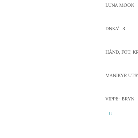
LUNA MOON
DNKA’
HÅND, FOT, K
MANIKYR UTS
VIPPE- BRYN