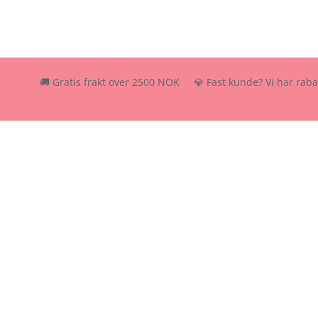
🚚 Gratis frakt over 2500 NOK 💎 Fast kunde? Vi har rabattordn