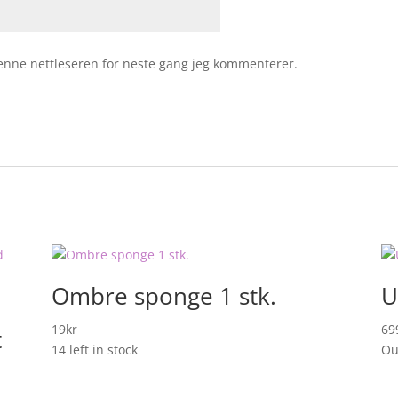
 denne nettleseren for neste gang jeg kommenterer.
Ombre sponge 1 stk.
U
19
kr
69
t
14 left in stock
Ou