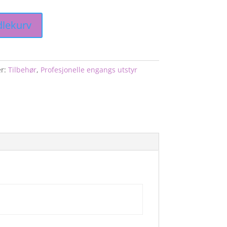
dlekurv
r:
Tilbehør
,
Profesjonelle engangs utstyr