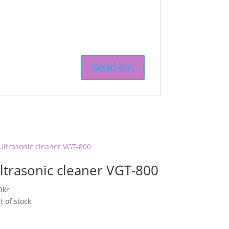
ltrasonic cleaner VGT-800
9
kr
t of stock