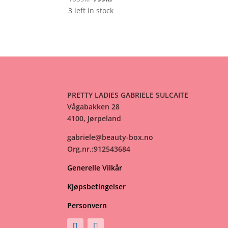
pris
pris
3 left in stock
var:
er:
1039kr.
799kr.
PRETTY LADIES GABRIELE SULCAITE
Vågabakken 28
4100, Jørpeland
gabriele@beauty-box.no
Org.nr.:912543684
Generelle Vilkår
Kjøpsbetingelser
Personvern