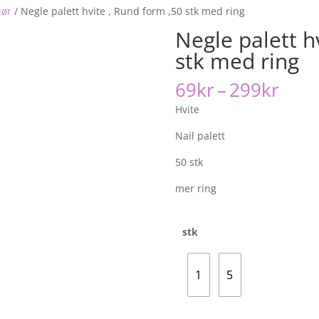
hør
/
Negle palett hvite , Rund form ,50 stk med ring
Negle palett h
stk med ring
Pris
69
kr
–
299
kr
69kr
Hvite
til
299k
Nail palett
50 stk
mer ring
stk
1
5