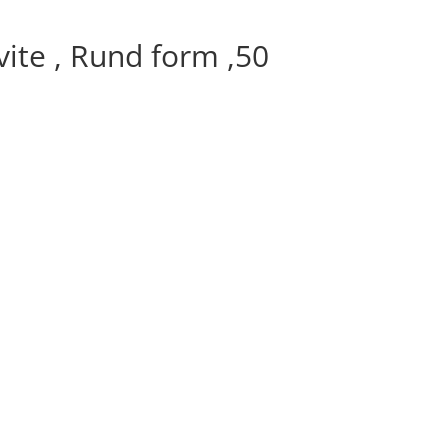
vite , Rund form ,50
område:
r