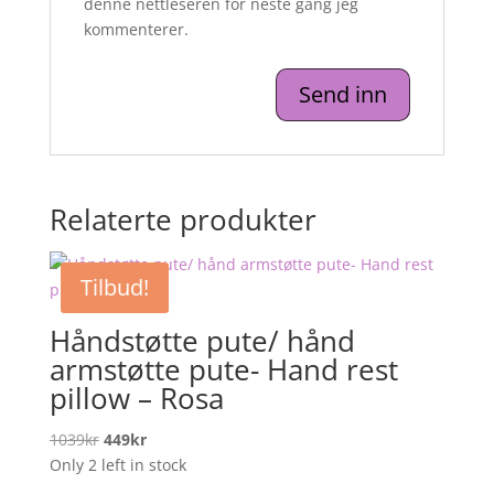
denne nettleseren for neste gang jeg
kommenterer.
Relaterte produkter
Tilbud!
Håndstøtte pute/ hånd
armstøtte pute- Hand rest
pillow – Rosa
Opprinnelig
Nåværende
1039
kr
449
kr
pris
pris
Only 2 left in stock
var:
er: