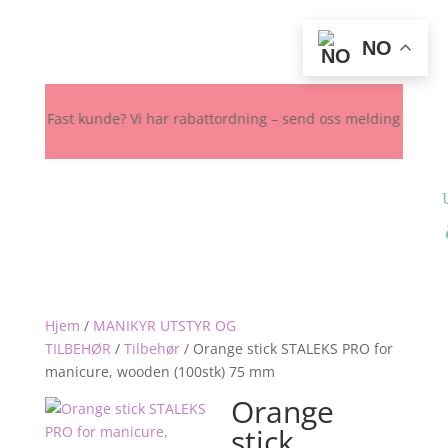
NO
💎 Fast kunde? Vi har rabattordning – send oss melding her, på Insta
Hjem
/
MANIKYR UTSTYR OG
TILBEHØR
/
Tilbehør
/
Orange stick STALEKS PRO for
manicure, wooden (100stk) 75 mm
Orange
stick