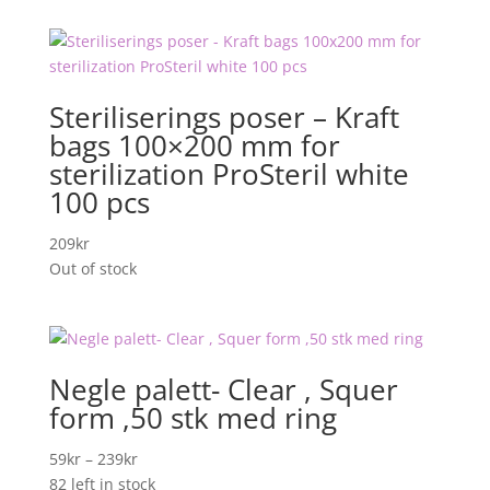
1039kr.
449kr.
Steriliserings poser – Kraft
bags 100×200 mm for
sterilization ProSteril white
100 pcs
209
kr
Out of stock
Negle palett- Clear , Squer
form ,50 stk med ring
Prisområde:
59
kr
–
239
kr
59kr
82 left in stock