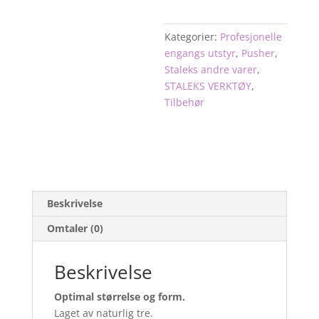
(100stk)
75
Kategorier:
Profesjonelle
mm
engangs utstyr
,
Pusher
,
antall
Staleks andre varer
,
STALEKS VERKTØY
,
Tilbehør
Beskrivelse
Omtaler (0)
Beskrivelse
Optimal størrelse og form.
Laget av naturlig tre.