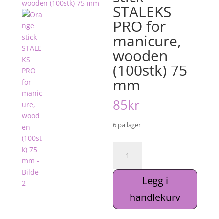
STALEKS
PRO for
manicure,
wooden
(100stk) 75
mm
85
kr
6 på lager
Orange
stick
STALEKS
Legg i
PRO
for
handlekurv
manicure,
wooden