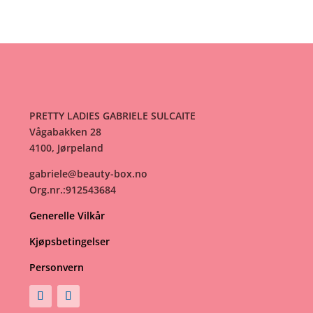
til
239kr
PRETTY LADIES GABRIELE SULCAITE
Vågabakken 28
4100, Jørpeland
gabriele@beauty-box.no
Org.nr.:912543684
Generelle Vilkår
Kjøpsbetingelser
Personvern