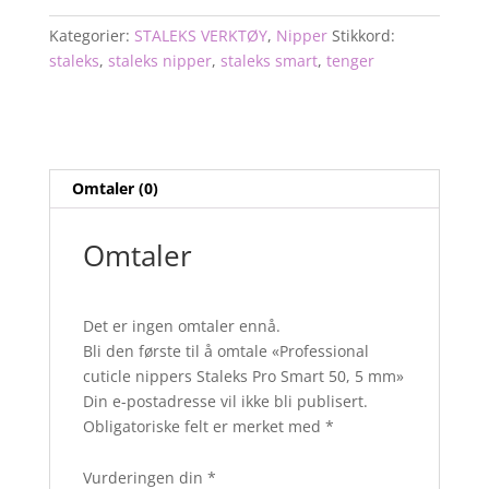
Pro
Smart
Kategorier:
STALEKS VERKTØY
,
Nipper
Stikkord:
50,
staleks
,
staleks nipper
,
staleks smart
,
tenger
5
mm
antall
Omtaler (0)
Omtaler
Det er ingen omtaler ennå.
Bli den første til å omtale «Professional
cuticle nippers Staleks Pro Smart 50, 5 mm»
Din e-postadresse vil ikke bli publisert.
Obligatoriske felt er merket med
*
Vurderingen din
*