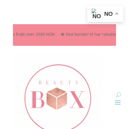
NO
ratis frakt over 2500 NOK 💎 Fast kunde? Vi har rabattordning – send