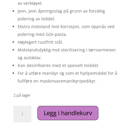
av verktøyet.
Jevn, jevn åpningsslag på grunn av forsiktig
polering av leddet.
Ekstra motstand mot korrosjon, som oppnås ved
polering med GOI-pasta.
Høylegert rustfritt stål.
Motstandsdyktig mot sterilisering i tørrvarmeovn
og autoklav.
Kan desinfiseres med et spesielt middel.
For å utføre manikyr og som et hjelpemiddel for å
fullføre en maskinvaremanikyr/pedikyr.
2 på lager
Professional
Legg i handlekurv
cuticle
nippers
Staleks