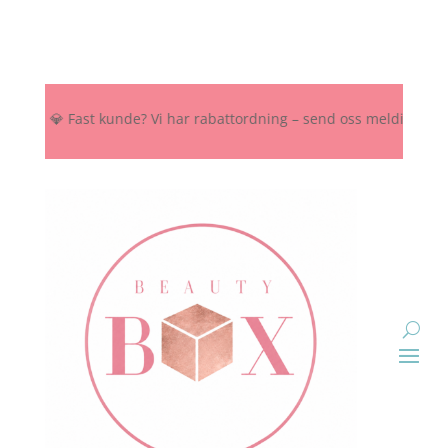
 💎 Fast kunde? Vi har rabattordning – send oss melding her, på Ins