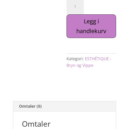
Tint
activator
cream
Legg i
3%
Didier
handlekurv
Lab
ESTHÉTIQUE
100ml
antall
Kategori:
ESTHÉTIQUE -
Bryn og Vippe
Omtaler (0)
Omtaler