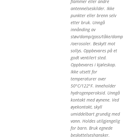
flammer eller andre
antennelseskilder. Ikke
punkter eller brenn selv
etter bruk. Unngå
innånding av
støv/damp/gass/tåke/damp
/aerosoler. Beskytt mot
sollys. Oppbevares på et
godt ventilert sted.
Oppbevares i kjøleskap.
Ikke utsett for
temperaturer over
50°C/122°F. Inneholder
hydrogenperoksid. Unngå
kontakt med øynene. Ved
øyekontakt, skyll
umiddelbart grundig med
vann. Holdes utilgjengelig
for barn. Bruk egnede
beskyttelseshansker.