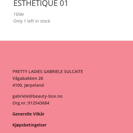
ESTHÉTIQUE 01
165
kr
Only 1 left in stock
PRETTY LADIES GABRIELE SULCAITE
Vågabakken 28
4100, Jørpeland
gabriele@beauty-box.no
Org.nr.:912543684
Generelle Vilkår
Kjøpsbetingelser