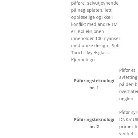
påføre, selvutjevnende
på negleplaten, lett
oppløselige og ikke i
konflikt med andre TM-
er. Kolleksjonen
inneholder 100 nyanser
med unike design i Soft
Touch-fløyelsglass.
Kjennetegn
Påfør et
avfettin
Påføringsteknologi
på den b
nr. 1
overflate
neglen.
Påfør syr
Påføringsteknologi
DNKa’ Ul
nr. 2
primer fo
vedheft.