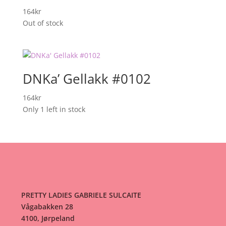
164
kr
Out of stock
DNKa’ Gellakk #0102
164
kr
Only 1 left in stock
PRETTY LADIES GABRIELE SULCAITE
Vågabakken 28
4100, Jørpeland