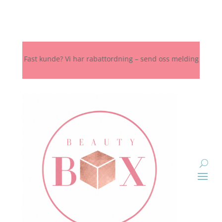
 Fast kunde? Vi har rabattordning – send oss melding her, på Insta