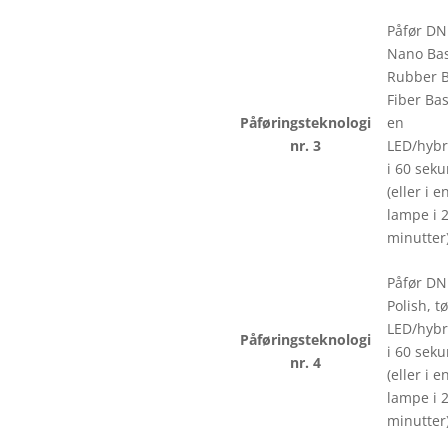
Påfør DN
Nano Bas
Rubber B
Fiber Bas
Påføringsteknologi
en
nr. 3
LED/hyb
i 60 sek
(eller i e
lampe i 
minutter)
Påfør DN
Polish, tø
LED/hyb
Påføringsteknologi
i 60 sek
nr. 4
(eller i e
lampe i 
minutter)