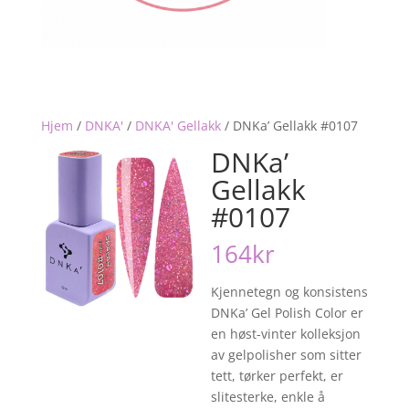
Hjem
/
DNKA'
/
DNKA' Gellakk
/
DNKa’ Gellakk #0107
DNKa’
Gellakk
#0107
164
kr
Kjennetegn og konsistens
DNKa’ Gel Polish Color er
en høst-vinter kolleksjon
av gelpolisher som sitter
tett, tørker perfekt, er
slitesterke, enkle å