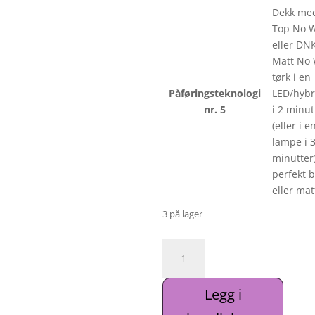
Dekk me
Top No 
eller DN
Matt No 
tørk i en
Påføringsteknologi
LED/hyb
nr. 5
i 2 minut
(eller i e
lampe i 
minutter)
perfekt 
eller mat
3 på lager
DNKa'
Gellakk
#0107
Legg i
antall