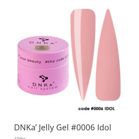
DNKa’ Jelly Gel #0006 Idol
229
kr