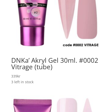
DNKa’ Akryl Gel 30ml. #0002
Vitrage (tube)
339
kr
3 left in stock