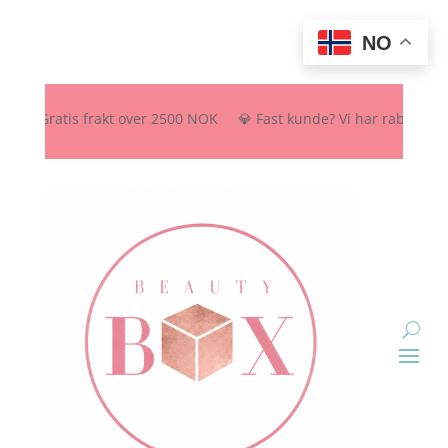
NO
 Gratis frakt over 2500 NOK 💎 Fast kunde? Vi har rabattordning – se