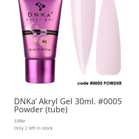
DNKa’ Akryl Gel 30ml. #0005
Powder (tube)
339
kr
Only 2 left in stock