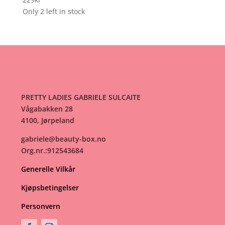
Only 2 left in stock
PRETTY LADIES GABRIELE SULCAITE
Vågabakken 28
4100, Jørpeland
gabriele@beauty-box.no
Org.nr.:912543684
Generelle Vilkår
Kjøpsbetingelser
Personvern