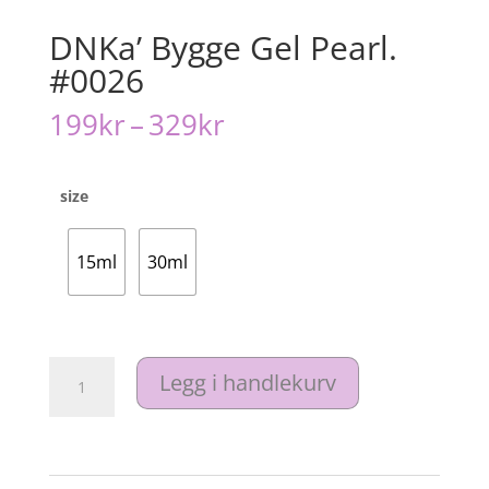
DNKa’ Bygge Gel Pearl.
#0026
Prisområde:
199
kr
–
329
kr
199kr
til
329kr
size
15ml
30ml
DNKa’
Legg i handlekurv
Bygge
Gel
Pearl.
#0026