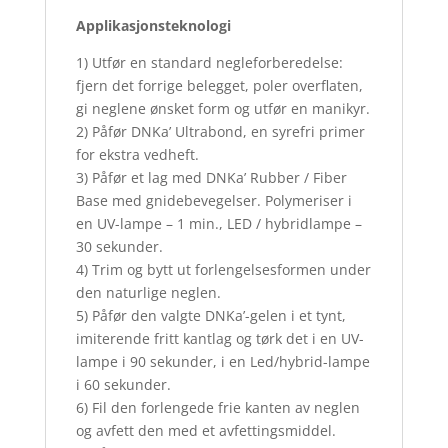
Applikasjonsteknologi
1) Utfør en standard negleforberedelse:
fjern det forrige belegget, poler overflaten,
gi neglene ønsket form og utfør en manikyr.
2) Påfør DNKa’ Ultrabond, en syrefri primer
for ekstra vedheft.
3) Påfør et lag med DNKa’ Rubber / Fiber
Base med gnidebevegelser. Polymeriser i
en UV-lampe – 1 min., LED / hybridlampe –
30 sekunder.
4) Trim og bytt ut forlengelsesformen under
den naturlige neglen.
5) Påfør den valgte DNKa’-gelen i et tynt,
imiterende fritt kantlag og tørk det i en UV-
lampe i 90 sekunder, i en Led/hybrid-lampe
i 60 sekunder.
6) Fil den forlengede frie kanten av neglen
og avfett den med et avfettingsmiddel.