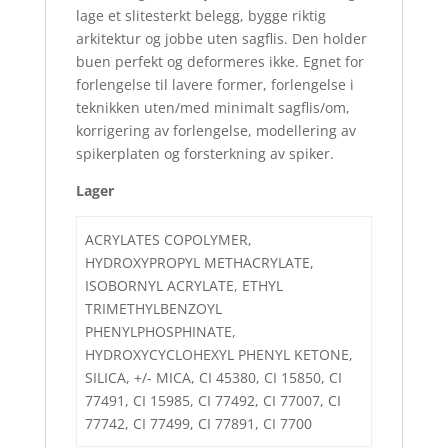
lage et slitesterkt belegg, bygge riktig
arkitektur og jobbe uten sagflis. Den holder
buen perfekt og deformeres ikke. Egnet for
forlengelse til lavere former, forlengelse i
teknikken uten/med minimalt sagflis/om,
korrigering av forlengelse, modellering av
spikerplaten og forsterkning av spiker.
Lager
ACRYLATES COPOLYMER,
HYDROXYPROPYL METHACRYLATE,
ISOBORNYL ACRYLATE, ETHYL
TRIMETHYLBENZOYL
PHENYLPHOSPHINATE,
HYDROXYCYCLOHEXYL PHENYL KETONE,
SILICA, +/- MICA, CI 45380, CI 15850, CI
77491, CI 15985, CI 77492, CI 77007, CI
77742, CI 77499, CI 77891, CI 7700